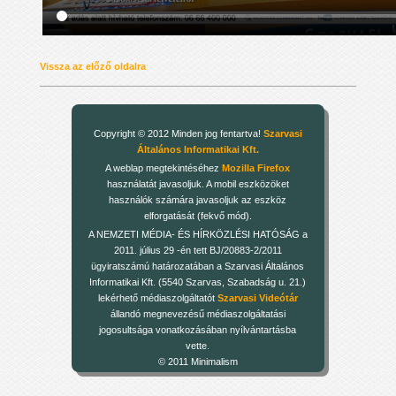
Vissza az előző oldalra
Copyright © 2012 Minden jog fentartva!
Szarvasi
Általános Informatikai Kft.
A weblap megtekintéséhez
Mozilla Firefox
használatát javasoljuk. A mobil eszközöket
használók számára javasoljuk az eszköz
elforgatását (fekvő mód).
A NEMZETI MÉDIA- ÉS HÍRKÖZLÉSI HATÓSÁG a
2011. július 29 -én tett BJ/20883-2/2011
ügyiratszámú határozatában a Szarvasi Általános
Informatikai Kft. (5540 Szarvas, Szabadság u. 21.)
lekérhető médiaszolgáltatót
Szarvasi Videótár
állandó megnevezésű médiaszolgáltatási
jogosultsága vonatkozásában nyílvántartásba
vette.
© 2011 Minimalism