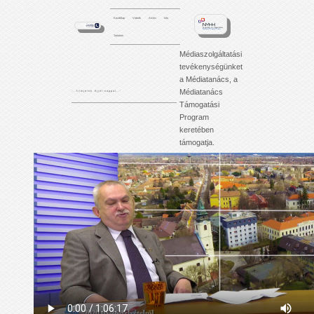
Kezdőlap
Videók
Archív
Info
Tartalom
Médiaszolgáltatási
tevékenységünket
a Médiatanács, a
Médiatanács
'. . . f i l m j e i n k é j j e l - n a p p a l . . .'
Támogatási
Program
keretében
támogatja.