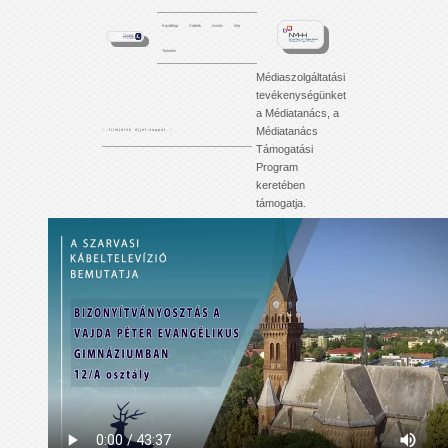
Kezdőlap
Videók
Archív
Info
Tartalom
Médiaszolgáltatási
tevékenységünket
a Médiatanács, a
Médiatanács
'. . . f i l m j e i n k é j j e l - n a p p a l . . .'
Támogatási
Program
keretében
támogatja.