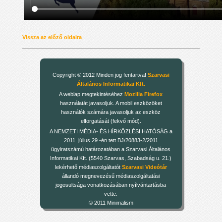
Vissza az előző oldalra
Copyright © 2012 Minden jog fentartva!
Szarvasi
Általános Informatikai Kft.
A weblap megtekintéséhez
Mozilla Firefox
használatát javasoljuk. A mobil eszközöket
használók számára javasoljuk az eszköz
elforgatását (fekvő mód).
A NEMZETI MÉDIA- ÉS HÍRKÖZLÉSI HATÓSÁG a
2011. július 29 -én tett BJ/20883-2/2011
ügyiratszámú határozatában a Szarvasi Általános
Informatikai Kft. (5540 Szarvas, Szabadság u. 21.)
lekérhető médiaszolgáltatót
Szarvasi Videótár
állandó megnevezésű médiaszolgáltatási
jogosultsága vonatkozásában nyílvántartásba
vette.
© 2011 Minimalism