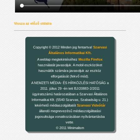
Vissza az előző oldalra
Copyright © 2012 Minden jog fentartva!
Szarvasi
Általános Informatikai Kft.
A weblap megtekintéséhez
Mozilla Firefox
használatát javasoljuk. A mobil eszközöket
használók számára javasoljuk az eszköz
elforgatását (fekvő mód).
A NEMZETI MÉDIA- ÉS HÍRKÖZLÉSI HATÓSÁG a
2011. július 29 -én tett BJ/20883-2/2011
ügyiratszámú határozatában a Szarvasi Általános
Informatikai Kft. (5540 Szarvas, Szabadság u. 21.)
lekérhető médiaszolgáltatót
Szarvasi Videótár
állandó megnevezésű médiaszolgáltatási
jogosultsága vonatkozásában nyílvántartásba
vette.
© 2011 Minimalism