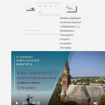
Kezdőlap
Videók
Archív
Info
Tartalom
Médiaszolgáltatási
tevékenységünket
a Médiatanács, a
Médiatanács
'. . . f i l m j e i n k é j j e l - n a p p a l . . .'
Támogatási
Program
keretében
támogatja.