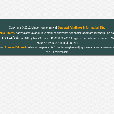
Copyright © 2012 Minden jog fentartva!
Szarvasi Általános Informatikai Kft.
illa Firefox
használatát javasoljuk. A mobil eszközöket használók számára javasoljuk az es
 HATÓSÁG a 2011. július 29 -én tett BJ/20883-2/2011 ügyiratszámú határozatában a Szarv
(5540 Szarvas, Szabadság u. 21.)
atót
Szarvasi Videótár
állandó megnevezésű médiaszolgáltatási jogosultsága vonatkozásában
© 2011 Minimalism