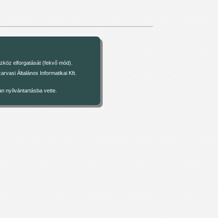
zköz elforgatását (fekvő mód).
asi Általános Informatikai Kft.
 nyílvántartásba vette.