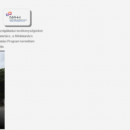
zolgáltatási tevékenységünket
atanács, a Médiatanács
tási Program keretében
ja.