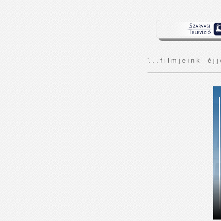
'. . . f i l m j e i n k é j j 