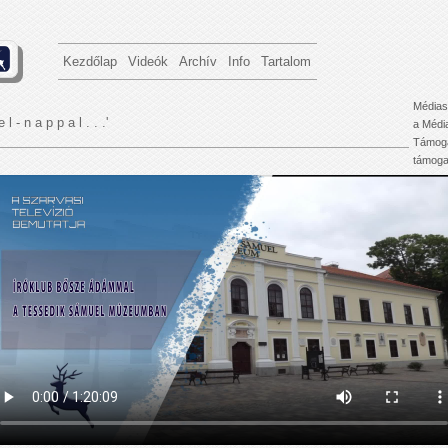
Kezdőlap
Videók
Archív
Info
Tartalom
Médias
e l - n a p p a l . . .'
a Médi
Támoga
támogat