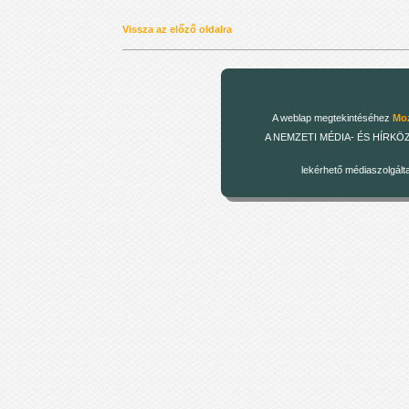
Vissza az előző oldalra
A weblap megtekintéséhez
Moz
A NEMZETI MÉDIA- ÉS HÍRKÖZLÉSI
lekérhető médiaszolgált