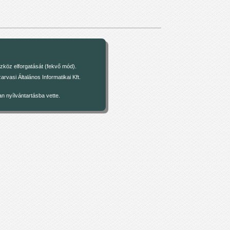
zköz elforgatását (fekvő mód).
asi Általános Informatikai Kft.
 nyílvántartásba vette.