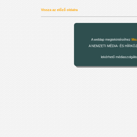
Vissza az előző oldalra
A weblap megtekintéséhez
Moz
A NEMZETI MÉDIA- ÉS HÍRKÖZLÉSI
lekérhető médiaszolgált