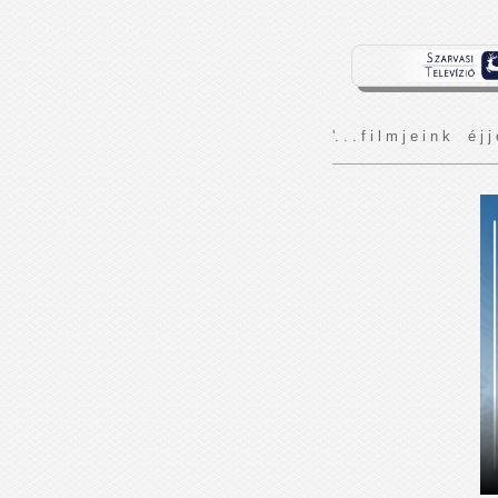
'. . . f i l m j e i n k é j j 