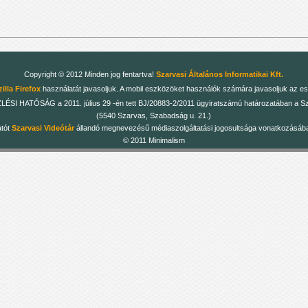
Copyright © 2012 Minden jog fentartva!
Szarvasi Általános Informatikai Kft.
illa Firefox
használatát javasoljuk. A mobil eszközöket használók számára javasoljuk az es
 HATÓSÁG a 2011. július 29 -én tett BJ/20883-2/2011 ügyiratszámú határozatában a Szarv
(5540 Szarvas, Szabadság u. 21.)
atót
Szarvasi Videótár
állandó megnevezésű médiaszolgáltatási jogosultsága vonatkozásában
© 2011 Minimalism