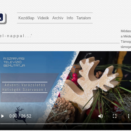
Kezdőlap
Videók
Archív
Info
Tartalom
Médias
e l - n a p p a l . . .'
a Médi
Támoga
támogat