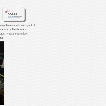
zolgáltatási tevékenységünket
atanács, a Médiatanács
tási Program keretében
ja.