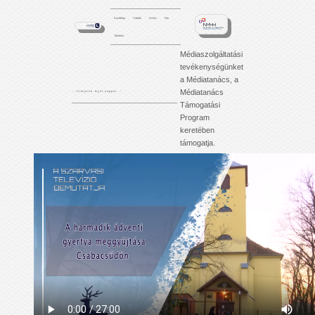
Kezdőlap
Videók
Archív
Info
Tartalom
Médiaszolgáltatási
tevékenységünket
a Médiatanács, a
Médiatanács
'. . . f i l m j e i n k é j j e l - n a p p a l . . .'
Támogatási
Program
keretében
támogatja.