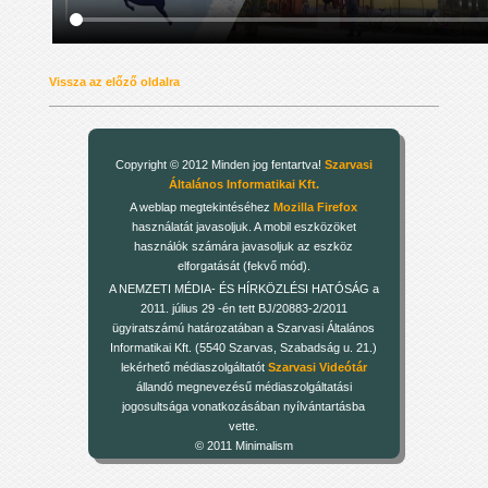
Vissza az előző oldalra
Copyright © 2012 Minden jog fentartva!
Szarvasi
Általános Informatikai Kft.
A weblap megtekintéséhez
Mozilla Firefox
használatát javasoljuk. A mobil eszközöket
használók számára javasoljuk az eszköz
elforgatását (fekvő mód).
A NEMZETI MÉDIA- ÉS HÍRKÖZLÉSI HATÓSÁG a
2011. július 29 -én tett BJ/20883-2/2011
ügyiratszámú határozatában a Szarvasi Általános
Informatikai Kft. (5540 Szarvas, Szabadság u. 21.)
lekérhető médiaszolgáltatót
Szarvasi Videótár
állandó megnevezésű médiaszolgáltatási
jogosultsága vonatkozásában nyílvántartásba
vette.
© 2011 Minimalism