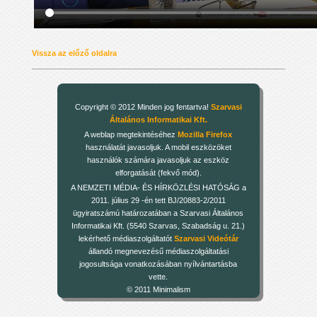
Vissza az előző oldalra
Copyright © 2012 Minden jog fentartva!
Szarvasi
Általános Informatikai Kft.
A weblap megtekintéséhez
Mozilla Firefox
használatát javasoljuk. A mobil eszközöket
használók számára javasoljuk az eszköz
elforgatását (fekvő mód).
A NEMZETI MÉDIA- ÉS HÍRKÖZLÉSI HATÓSÁG a
2011. július 29 -én tett BJ/20883-2/2011
ügyiratszámú határozatában a Szarvasi Általános
Informatikai Kft. (5540 Szarvas, Szabadság u. 21.)
lekérhető médiaszolgáltatót
Szarvasi Videótár
állandó megnevezésű médiaszolgáltatási
jogosultsága vonatkozásában nyílvántartásba
vette.
© 2011 Minimalism