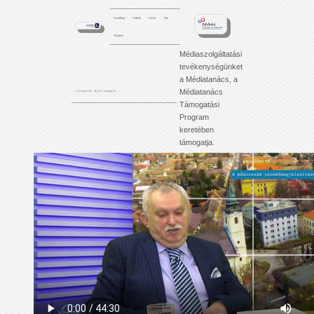
Kezdőlap
Videók
Archív
Info
Tartalom
Médiaszolgáltatási
tevékenységünket
a Médiatanács, a
Médiatanács
'. . . f i l m j e i n k é j j e l - n a p p a l . . .'
Támogatási
Program
keretében
támogatja.