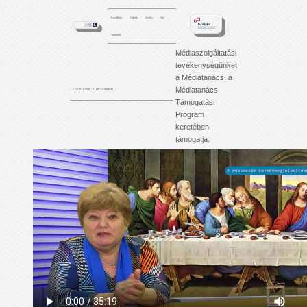
Kezdőlap
Videók
Archív
Info
Tartalom
Médiaszolgáltatási
tevékenységünket
a Médiatanács, a
Médiatanács
'. . . f i l m j e i n k é j j e l - n a p p a l . . .'
Támogatási
Program
keretében
támogatja.