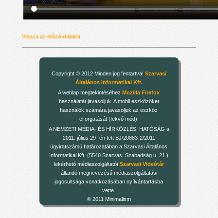
Vissza az előző oldalra
Copyright © 2012 Minden jog fentartva!
Szarvasi
Általános Informatikai Kft.
A weblap megtekintéséhez
Mozilla Firefox
használatát javasoljuk. A mobil eszközöket
használók számára javasoljuk az eszköz
elforgatását (fekvő mód).
A NEMZETI MÉDIA- ÉS HÍRKÖZLÉSI HATÓSÁG a
2011. július 29 -én tett BJ/20883-2/2011
ügyiratszámú határozatában a Szarvasi Általános
Informatikai Kft. (5540 Szarvas, Szabadság u. 21.)
lekérhető médiaszolgáltatót
Szarvasi Videótár
állandó megnevezésű médiaszolgáltatási
jogosultsága vonatkozásában nyílvántartásba
vette.
© 2011 Minimalism