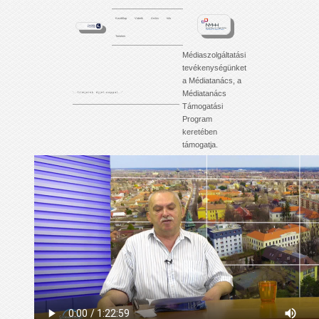
Kezdőlap
Videók
Archív
Info
Tartalom
Médiaszolgáltatási
tevékenységünket
a Médiatanács, a
Médiatanács
'. . . f i l m j e i n k é j j e l - n a p p a l . . .'
Támogatási
Program
keretében
támogatja.