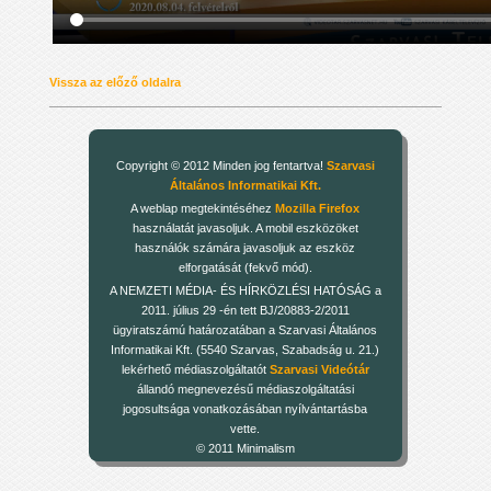
Vissza az előző oldalra
Copyright © 2012 Minden jog fentartva!
Szarvasi
Általános Informatikai Kft.
A weblap megtekintéséhez
Mozilla Firefox
használatát javasoljuk. A mobil eszközöket
használók számára javasoljuk az eszköz
elforgatását (fekvő mód).
A NEMZETI MÉDIA- ÉS HÍRKÖZLÉSI HATÓSÁG a
2011. július 29 -én tett BJ/20883-2/2011
ügyiratszámú határozatában a Szarvasi Általános
Informatikai Kft. (5540 Szarvas, Szabadság u. 21.)
lekérhető médiaszolgáltatót
Szarvasi Videótár
állandó megnevezésű médiaszolgáltatási
jogosultsága vonatkozásában nyílvántartásba
vette.
© 2011 Minimalism