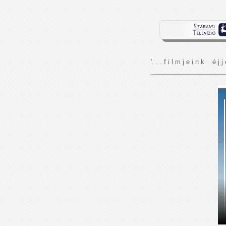
'. . . f i l m j e i n k é j j 