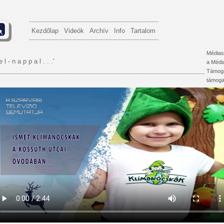
Kezdőlap
Videók
Archív
Info
Tartalom
Médias
e l - n a p p a l . . .'
a Médi
Támoga
támogat