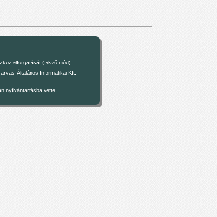
zköz elforgatását (fekvő mód).
asi Általános Informatikai Kft.
 nyílvántartásba vette.