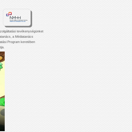
zolgáltatási tevékenységünket
atanács, a Médiatanács
tási Program keretében
ja.