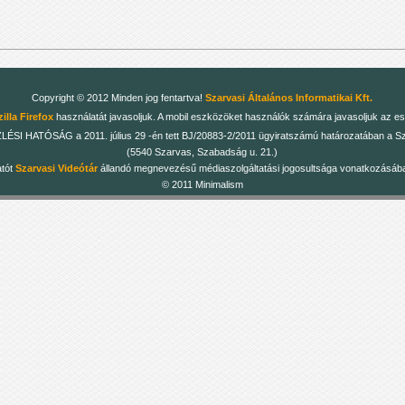
Copyright © 2012 Minden jog fentartva!
Szarvasi Általános Informatikai Kft.
illa Firefox
használatát javasoljuk. A mobil eszközöket használók számára javasoljuk az es
 HATÓSÁG a 2011. július 29 -én tett BJ/20883-2/2011 ügyiratszámú határozatában a Szarv
(5540 Szarvas, Szabadság u. 21.)
atót
Szarvasi Videótár
állandó megnevezésű médiaszolgáltatási jogosultsága vonatkozásában
© 2011 Minimalism