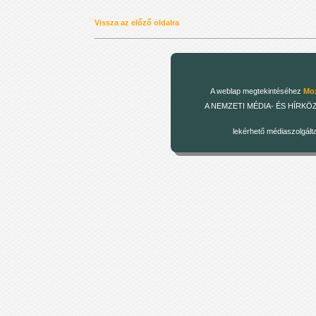
Vissza az előző oldalra
A weblap megtekintéséhez
Moz
A NEMZETI MÉDIA- ÉS HÍRKÖZLÉSI
lekérhető médiaszolgált