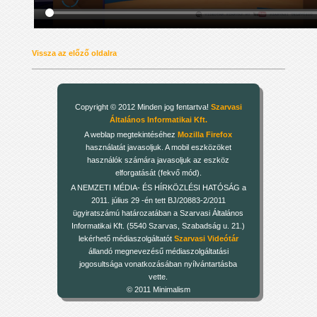
Vissza az előző oldalra
Copyright © 2012 Minden jog fentartva!
Szarvasi
Általános Informatikai Kft.
A weblap megtekintéséhez
Mozilla Firefox
használatát javasoljuk. A mobil eszközöket
használók számára javasoljuk az eszköz
elforgatását (fekvő mód).
A NEMZETI MÉDIA- ÉS HÍRKÖZLÉSI HATÓSÁG a
2011. július 29 -én tett BJ/20883-2/2011
ügyiratszámú határozatában a Szarvasi Általános
Informatikai Kft. (5540 Szarvas, Szabadság u. 21.)
lekérhető médiaszolgáltatót
Szarvasi Videótár
állandó megnevezésű médiaszolgáltatási
jogosultsága vonatkozásában nyílvántartásba
vette.
© 2011 Minimalism