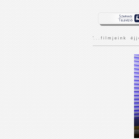
'. . . f i l m j e i n k é j j 