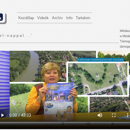
Kezdőlap
Videók
Archív
Info
Tartalom
Médias
e l - n a p p a l . . .'
a Médi
Támoga
támogat