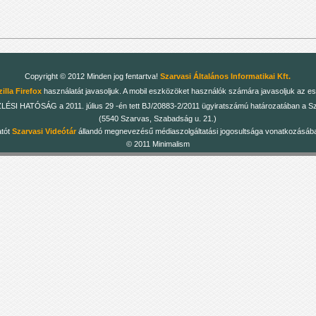
Copyright © 2012 Minden jog fentartva!
Szarvasi Általános Informatikai Kft.
illa Firefox
használatát javasoljuk. A mobil eszközöket használók számára javasoljuk az es
 HATÓSÁG a 2011. július 29 -én tett BJ/20883-2/2011 ügyiratszámú határozatában a Szarv
(5540 Szarvas, Szabadság u. 21.)
atót
Szarvasi Videótár
állandó megnevezésű médiaszolgáltatási jogosultsága vonatkozásában
© 2011 Minimalism