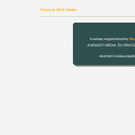
Vissza az előző oldalra
A weblap megtekintéséhez
Moz
A NEMZETI MÉDIA- ÉS HÍRKÖZLÉSI
lekérhető médiaszolgált