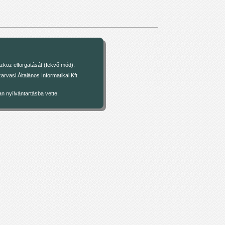
zköz elforgatását (fekvő mód).
asi Általános Informatikai Kft.
 nyílvántartásba vette.