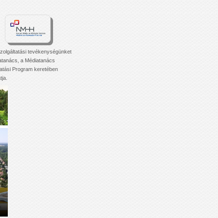
zolgáltatási tevékenységünket
atanács, a Médiatanács
tási Program keretében
ja.