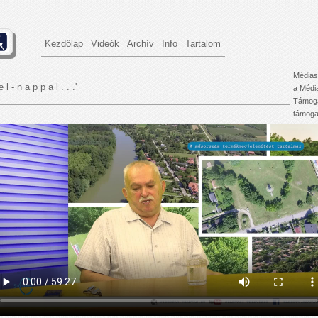
Kezdőlap
Videók
Archív
Info
Tartalom
Médias
e l - n a p p a l . . .'
a Médi
Támoga
támogat