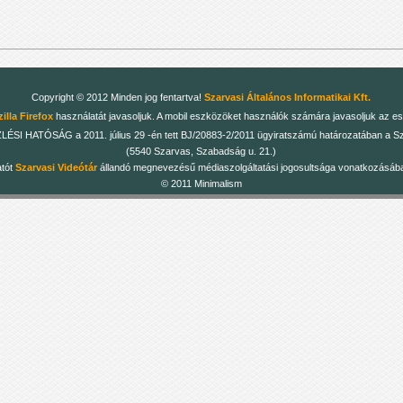
Copyright © 2012 Minden jog fentartva!
Szarvasi Általános Informatikai Kft.
illa Firefox
használatát javasoljuk. A mobil eszközöket használók számára javasoljuk az es
 HATÓSÁG a 2011. július 29 -én tett BJ/20883-2/2011 ügyiratszámú határozatában a Szarv
(5540 Szarvas, Szabadság u. 21.)
atót
Szarvasi Videótár
állandó megnevezésű médiaszolgáltatási jogosultsága vonatkozásában
© 2011 Minimalism