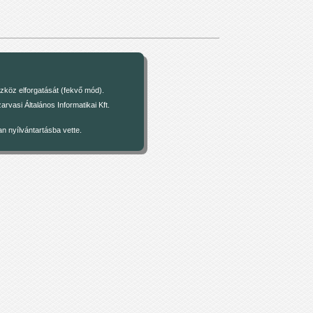
zköz elforgatását (fekvő mód).
asi Általános Informatikai Kft.
 nyílvántartásba vette.