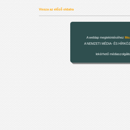
Vissza az előző oldalra
A weblap megtekintéséhez
Moz
A NEMZETI MÉDIA- ÉS HÍRKÖZLÉSI
lekérhető médiaszolgált