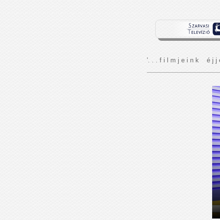
'. . . f i l m j e i n k é j j 