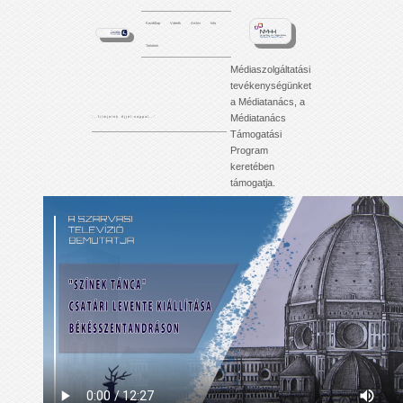
Kezdőlap
Videók
Archív
Info
Tartalom
Médiaszolgáltatási
tevékenységünket
a Médiatanács, a
Médiatanács
'. . . f i l m j e i n k é j j e l - n a p p a l . . .'
Támogatási
Program
keretében
támogatja.