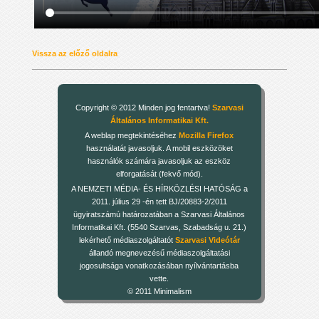
Vissza az előző oldalra
Copyright © 2012 Minden jog fentartva!
Szarvasi
Általános Informatikai Kft.
A weblap megtekintéséhez
Mozilla Firefox
használatát javasoljuk. A mobil eszközöket
használók számára javasoljuk az eszköz
elforgatását (fekvő mód).
A NEMZETI MÉDIA- ÉS HÍRKÖZLÉSI HATÓSÁG a
2011. július 29 -én tett BJ/20883-2/2011
ügyiratszámú határozatában a Szarvasi Általános
Informatikai Kft. (5540 Szarvas, Szabadság u. 21.)
lekérhető médiaszolgáltatót
Szarvasi Videótár
állandó megnevezésű médiaszolgáltatási
jogosultsága vonatkozásában nyílvántartásba
vette.
© 2011 Minimalism