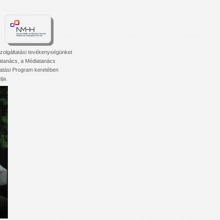
zolgáltatási tevékenységünket
atanács, a Médiatanács
tási Program keretében
ja.