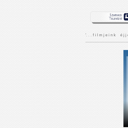
'. . . f i l m j e i n k é j j 