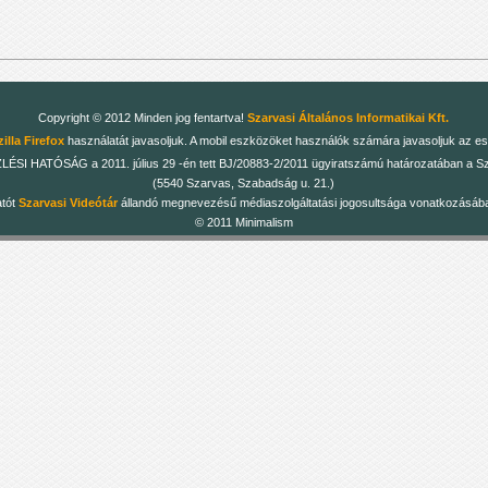
Copyright © 2012 Minden jog fentartva!
Szarvasi Általános Informatikai Kft.
illa Firefox
használatát javasoljuk. A mobil eszközöket használók számára javasoljuk az es
 HATÓSÁG a 2011. július 29 -én tett BJ/20883-2/2011 ügyiratszámú határozatában a Szarv
(5540 Szarvas, Szabadság u. 21.)
atót
Szarvasi Videótár
állandó megnevezésű médiaszolgáltatási jogosultsága vonatkozásában
© 2011 Minimalism