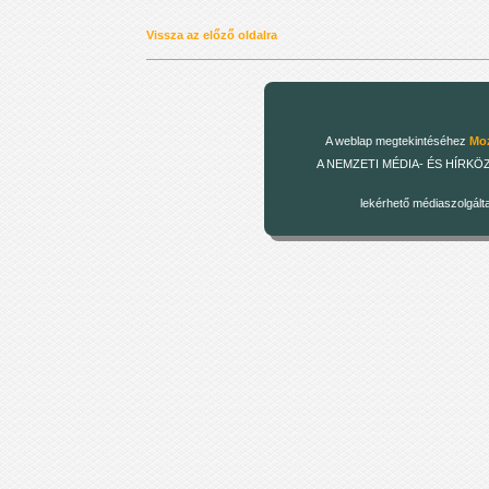
Vissza az előző oldalra
A weblap megtekintéséhez
Moz
A NEMZETI MÉDIA- ÉS HÍRKÖZLÉSI
lekérhető médiaszolgált