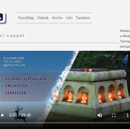
Kezdőlap
Videók
Archív
Info
Tartalom
Médias
e l - n a p p a l . . .'
a Médi
Támoga
támogat