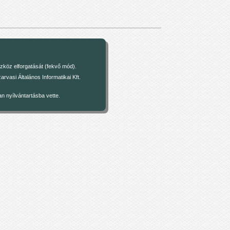
zköz elforgatását (fekvő mód).
asi Általános Informatikai Kft.
 nyílvántartásba vette.