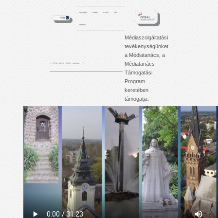
Kezdőlap
Videók
Archív
Info
Tartalom
Médiaszolgáltatási
tevékenységünket
a Médiatanács, a
Médiatanács
'. . . f i l m j e i n k é j j e l - n a p p a l . . .'
Támogatási
Program
keretében
támogatja.