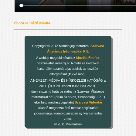
Vissza az előző oldalra
Copyright © 2012 Minden jog fentartva!
Szarvasi
Általános Informatikai Kft.
A weblap megtekintéséhez
Mozilla Firefox
használatát javasoljuk. A mobil eszközöket
használók számára javasoljuk az eszköz
elforgatását (fekvő mód).
A NEMZETI MÉDIA- ÉS HÍRKÖZLÉSI HATÓSÁG a
2011. július 29 -én tett BJ/20883-2/2011
ügyiratszámú határozatában a Szarvasi Általános
Informatikai Kft. (5540 Szarvas, Szabadság u. 21.)
lekérhető médiaszolgáltatót
Szarvasi Videótár
állandó megnevezésű médiaszolgáltatási
jogosultsága vonatkozásában nyílvántartásba
vette.
© 2011 Minimalism