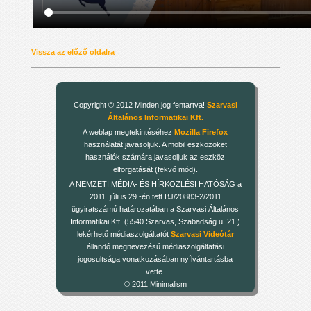
Vissza az előző oldalra
Copyright © 2012 Minden jog fentartva!
Szarvasi
Általános Informatikai Kft.
A weblap megtekintéséhez
Mozilla Firefox
használatát javasoljuk. A mobil eszközöket
használók számára javasoljuk az eszköz
elforgatását (fekvő mód).
A NEMZETI MÉDIA- ÉS HÍRKÖZLÉSI HATÓSÁG a
2011. július 29 -én tett BJ/20883-2/2011
ügyiratszámú határozatában a Szarvasi Általános
Informatikai Kft. (5540 Szarvas, Szabadság u. 21.)
lekérhető médiaszolgáltatót
Szarvasi Videótár
állandó megnevezésű médiaszolgáltatási
jogosultsága vonatkozásában nyílvántartásba
vette.
© 2011 Minimalism