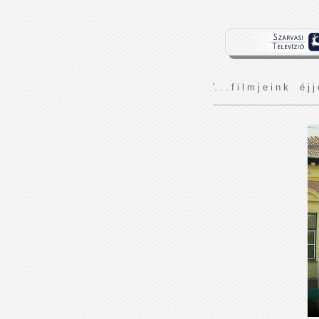
'. . . f i l m j e i n k é j j 