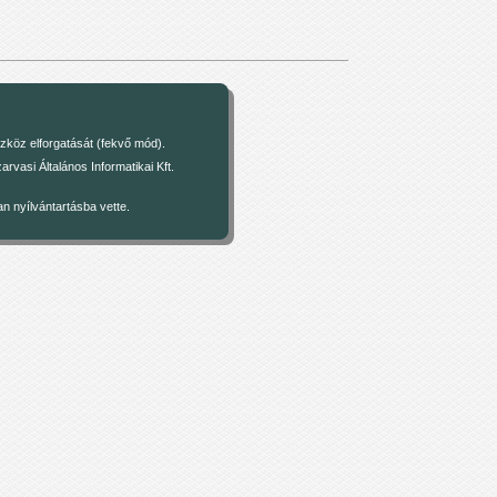
zköz elforgatását (fekvő mód).
asi Általános Informatikai Kft.
 nyílvántartásba vette.