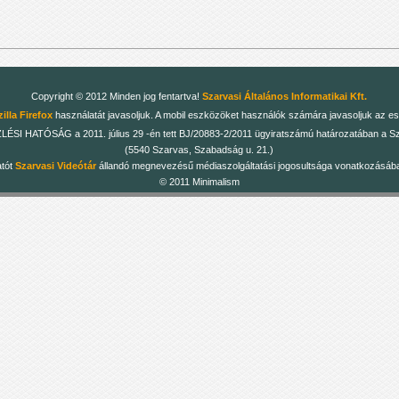
Copyright © 2012 Minden jog fentartva!
Szarvasi Általános Informatikai Kft.
illa Firefox
használatát javasoljuk. A mobil eszközöket használók számára javasoljuk az es
 HATÓSÁG a 2011. július 29 -én tett BJ/20883-2/2011 ügyiratszámú határozatában a Szarv
(5540 Szarvas, Szabadság u. 21.)
atót
Szarvasi Videótár
állandó megnevezésű médiaszolgáltatási jogosultsága vonatkozásában
© 2011 Minimalism