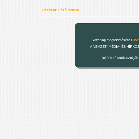
Vissza az előző oldalra
A weblap megtekintéséhez
Moz
A NEMZETI MÉDIA- ÉS HÍRKÖZLÉSI
lekérhető médiaszolgált