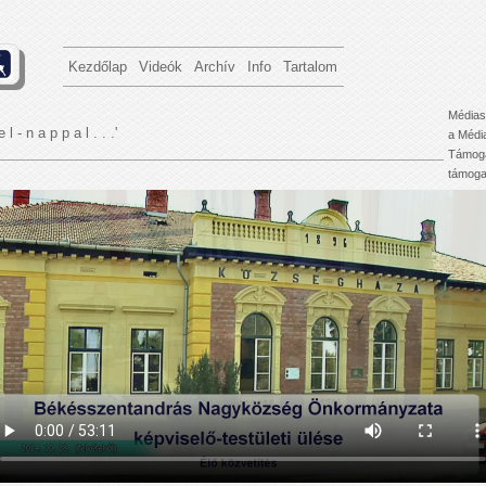
Kezdőlap
Videók
Archív
Info
Tartalom
Médias
e l - n a p p a l . . .'
a Médi
Támoga
támogat