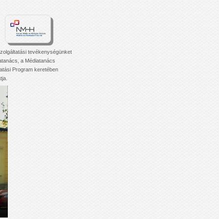
zolgáltatási tevékenységünket
atanács, a Médiatanács
tási Program keretében
ja.