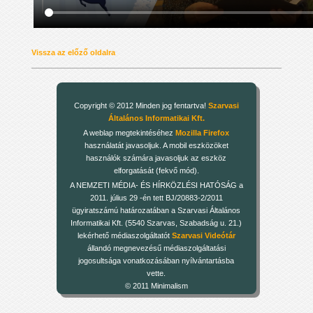
Vissza az előző oldalra
Copyright © 2012 Minden jog fentartva!
Szarvasi
Általános Informatikai Kft.
A weblap megtekintéséhez
Mozilla Firefox
használatát javasoljuk. A mobil eszközöket
használók számára javasoljuk az eszköz
elforgatását (fekvő mód).
A NEMZETI MÉDIA- ÉS HÍRKÖZLÉSI HATÓSÁG a
2011. július 29 -én tett BJ/20883-2/2011
ügyiratszámú határozatában a Szarvasi Általános
Informatikai Kft. (5540 Szarvas, Szabadság u. 21.)
lekérhető médiaszolgáltatót
Szarvasi Videótár
állandó megnevezésű médiaszolgáltatási
jogosultsága vonatkozásában nyílvántartásba
vette.
© 2011 Minimalism