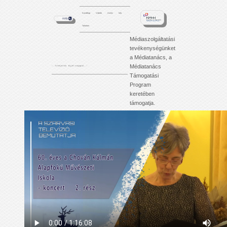
Kezdőlap
Videók
Archív
Info
Tartalom
Médiaszolgáltatási
tevékenységünket
a Médiatanács, a
Médiatanács
'. . . f i l m j e i n k é j j e l - n a p p a l . . .'
Támogatási
Program
keretében
támogatja.