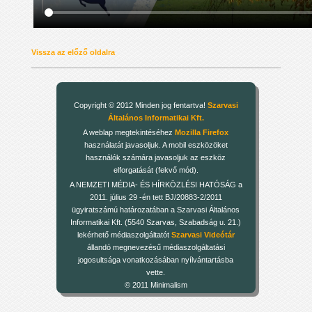
Vissza az előző oldalra
Copyright © 2012 Minden jog fentartva!
Szarvasi
Általános Informatikai Kft.
A weblap megtekintéséhez
Mozilla Firefox
használatát javasoljuk. A mobil eszközöket
használók számára javasoljuk az eszköz
elforgatását (fekvő mód).
A NEMZETI MÉDIA- ÉS HÍRKÖZLÉSI HATÓSÁG a
2011. július 29 -én tett BJ/20883-2/2011
ügyiratszámú határozatában a Szarvasi Általános
Informatikai Kft. (5540 Szarvas, Szabadság u. 21.)
lekérhető médiaszolgáltatót
Szarvasi Videótár
állandó megnevezésű médiaszolgáltatási
jogosultsága vonatkozásában nyílvántartásba
vette.
© 2011 Minimalism