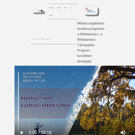
Kezdőlap
Videók
Archív
Info
Tartalom
Médiaszolgáltatási
tevékenységünket
a Médiatanács, a
Médiatanács
'. . . f i l m j e i n k é j j e l - n a p p a l . . .'
Támogatási
Program
keretében
támogatja.