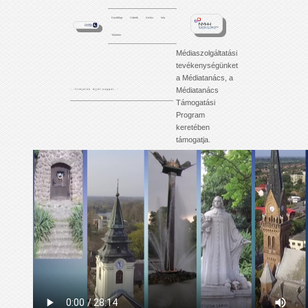
Kezdőlap
Videók
Archív
Info
Tartalom
Médiaszolgáltatási
tevékenységünket
a Médiatanács, a
Médiatanács
'. . . f i l m j e i n k é j j e l - n a p p a l . . .'
Támogatási
Program
keretében
támogatja.