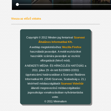
Vissza az előző oldalra
Copyright © 2012 Minden jog fentartva!
Szarvasi
Általános Informatikai Kft.
A weblap megtekintéséhez
Mozilla Firefox
használatát javasoljuk. A mobil eszközöket
használók számára javasoljuk az eszköz
elforgatását (fekvő mód).
A NEMZETI MÉDIA- ÉS HÍRKÖZLÉSI HATÓSÁG a
2011. július 29 -én tett BJ/20883-2/2011
ügyiratszámú határozatában a Szarvasi Általános
Informatikai Kft. (5540 Szarvas, Szabadság u. 21.)
lekérhető médiaszolgáltatót
Szarvasi Videótár
állandó megnevezésű médiaszolgáltatási
jogosultsága vonatkozásában nyílvántartásba
vette.
© 2011 Minimalism