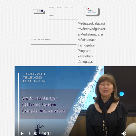
Kezdőlap
Videók
Archív
Info
Tartalom
Médiaszolgáltatási
tevékenységünket
a Médiatanács, a
Médiatanács
'. . . f i l m j e i n k é j j e l - n a p p a l . . .'
Támogatási
Program
keretében
támogatja.