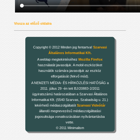
Vissza az előző oldalra
Copyright © 2012 Minden jog fentartva!
Szarvasi
Általános Informatikai Kft.
A weblap megtekintéséhez
Mozilla Firefox
használatát javasoljuk. A mobil eszközöket
használók számára javasoljuk az eszköz
elforgatását (fekvő mód).
A NEMZETI MÉDIA- ÉS HÍRKÖZLÉSI HATÓSÁG a
2011. július 29 -én tett BJ/20883-2/2011
ügyiratszámú határozatában a Szarvasi Általános
Informatikai Kft. (5540 Szarvas, Szabadság u. 21.)
lekérhető médiaszolgáltatót
Szarvasi Videótár
állandó megnevezésű médiaszolgáltatási
jogosultsága vonatkozásában nyílvántartásba
vette.
© 2011 Minimalism