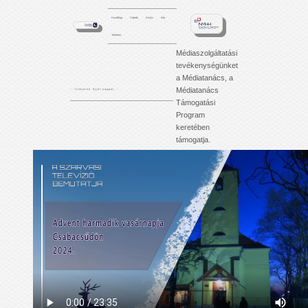
Kezdőlap
Videók
Archív
Info
Tartalom
Médiaszolgáltatási
tevékenységünket
a Médiatanács, a
Médiatanács
'. . . f i l m j e i n k é j j e l - n a p p a l . . .'
Támogatási
Program
keretében
támogatja.