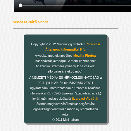
Vissza az előző oldalra
Copyright © 2012 Minden jog fentartva!
Szarvasi
Általános Informatikai Kft.
A weblap megtekintéséhez
Mozilla Firefox
használatát javasoljuk. A mobil eszközöket
használók számára javasoljuk az eszköz
elforgatását (fekvő mód).
A NEMZETI MÉDIA- ÉS HÍRKÖZLÉSI HATÓSÁG a
2011. július 29 -én tett BJ/20883-2/2011
ügyiratszámú határozatában a Szarvasi Általános
Informatikai Kft. (5540 Szarvas, Szabadság u. 21.)
lekérhető médiaszolgáltatót
Szarvasi Videótár
állandó megnevezésű médiaszolgáltatási
jogosultsága vonatkozásában nyílvántartásba
vette.
© 2011 Minimalism