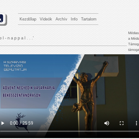
Kezdőlap
Videók
Archív
Info
Tartalom
Médias
e l - n a p p a l . . .'
a Médi
Támoga
támogat