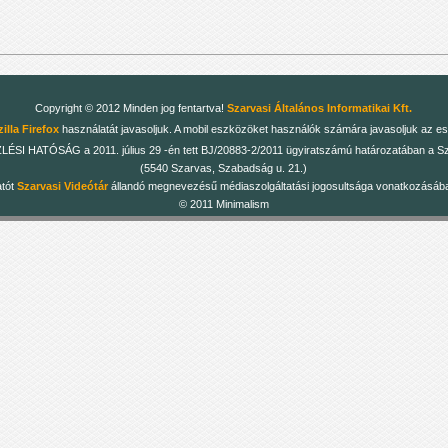
Copyright © 2012 Minden jog fentartva!
Szarvasi Általános Informatikai Kft.
illa Firefox
használatát javasoljuk. A mobil eszközöket használók számára javasoljuk az es
 HATÓSÁG a 2011. július 29 -én tett BJ/20883-2/2011 ügyiratszámú határozatában a Szarv
(5540 Szarvas, Szabadság u. 21.)
atót
Szarvasi Videótár
állandó megnevezésű médiaszolgáltatási jogosultsága vonatkozásában
© 2011 Minimalism