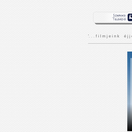
'. . . f i l m j e i n k é j j 