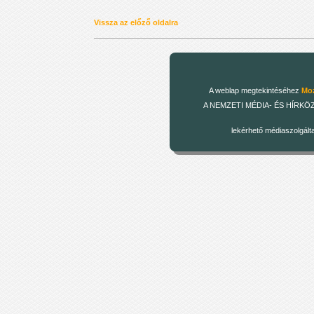
Vissza az előző oldalra
A weblap megtekintéséhez
Moz
A NEMZETI MÉDIA- ÉS HÍRKÖZLÉSI
lekérhető médiaszolgált