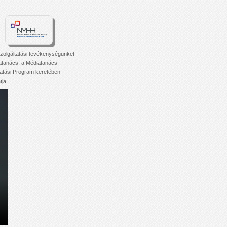
zolgáltatási tevékenységünket
atanács, a Médiatanács
tási Program keretében
ja.