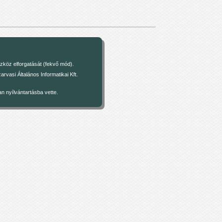
zköz elforgatását (fekvő mód).
asi Általános Informatikai Kft.
 nyílvántartásba vette.