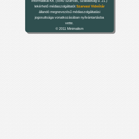
Informatikai Kft. (5540 Szarvas, Szabadság u. 21.)
lekérhető médiaszolgáltatót
Szarvasi Videótár
állandó megnevezésű médiaszolgáltatási
jogosultsága vonatkozásában nyílvántartásba
vette.
© 2011 Minimalism