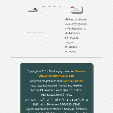
Kezdőlap
Videók
Archív
Info
Tartalom
Médiaszolgáltatási
tevékenységünket
a Médiatanács, a
Médiatanács
'. . . f i l m j e i n k é j j e l - n a p p a l . . .'
Támogatási
Program
keretében
támogatja.
Copyright © 2012 Minden jog fentartva!
Szarvasi
Általános Informatikai Kft.
A weblap megtekintéséhez
Mozilla Firefox
használatát javasoljuk. A mobil eszközöket
használók számára javasoljuk az eszköz
elforgatását (fekvő mód).
A NEMZETI MÉDIA- ÉS HÍRKÖZLÉSI HATÓSÁG a
2011. július 29 -én tett BJ/20883-2/2011
ügyiratszámú határozatában a Szarvasi Általános