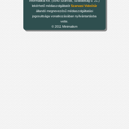
Informatikai Kft. (5540 Szarvas, Szabadság u. 21.)
lekérhető médiaszolgáltatót
Szarvasi Videótár
állandó megnevezésű médiaszolgáltatási
jogosultsága vonatkozásában nyílvántartásba
vette.
© 2011 Minimalism