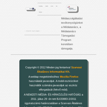
Kezdőlap
Videók
Archív
Info
Tartalom
Médiaszolgáltatási
tevékenységünket
a Médiatanács, a
Médiatanács
'. . . f i l m j e i n k é j j e l - n a p p a l . . .'
Támogatási
Program
keretében
támogatja.
Copyright © 2012 Minden jog fentartva!
Szarvasi
Általános Informatikai Kft.
A weblap megtekintéséhez
Mozilla Firefox
használatát javasoljuk. A mobil eszközöket
használók számára javasoljuk az eszköz
elforgatását (fekvő mód).
A NEMZETI MÉDIA- ÉS HÍRKÖZLÉSI HATÓSÁG a
2011. július 29 -én tett BJ/20883-2/2011
ügyiratszámú határozatában a Szarvasi Általános