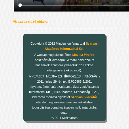
Vissza az előző oldalra
Copyright © 2012 Minden jog fentartva!
Szarvasi
Általános Informatikai Kft.
A weblap megtekintéséhez
Mozilla Firefox
használatát javasoljuk. A mobil eszközöket
használók számára javasoljuk az eszköz
elforgatását (fekvő mód).
A NEMZETI MÉDIA- ÉS HÍRKÖZLÉSI HATÓSÁG a
2011. július 29 -én tett BJ/20883-2/2011
ügyiratszámú határozatában a Szarvasi Általános
Informatikai Kft. (5540 Szarvas, Szabadság u. 21.)
lekérhető médiaszolgáltatót
Szarvasi Videótár
állandó megnevezésű médiaszolgáltatási
jogosultsága vonatkozásában nyílvántartásba
vette.
© 2011 Minimalism