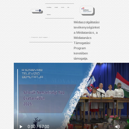
Kezdőlap
Videók
Archív
Info
Tartalom
Médiaszolgáltatási
tevékenységünket
a Médiatanács, a
Médiatanács
'. . . f i l m j e i n k é j j e l - n a p p a l . . .'
Támogatási
Program
keretében
támogatja.