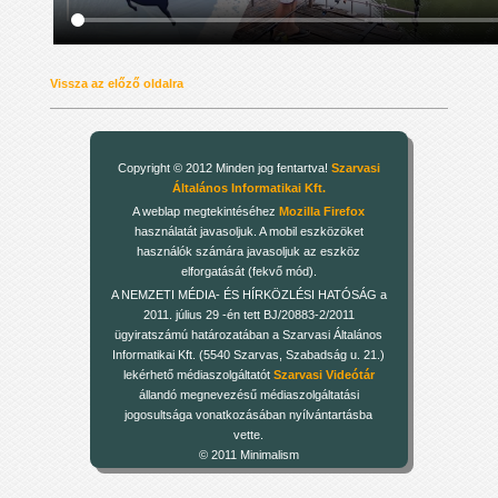
Vissza az előző oldalra
Copyright © 2012 Minden jog fentartva!
Szarvasi
Általános Informatikai Kft.
A weblap megtekintéséhez
Mozilla Firefox
használatát javasoljuk. A mobil eszközöket
használók számára javasoljuk az eszköz
elforgatását (fekvő mód).
A NEMZETI MÉDIA- ÉS HÍRKÖZLÉSI HATÓSÁG a
2011. július 29 -én tett BJ/20883-2/2011
ügyiratszámú határozatában a Szarvasi Általános
Informatikai Kft. (5540 Szarvas, Szabadság u. 21.)
lekérhető médiaszolgáltatót
Szarvasi Videótár
állandó megnevezésű médiaszolgáltatási
jogosultsága vonatkozásában nyílvántartásba
vette.
© 2011 Minimalism