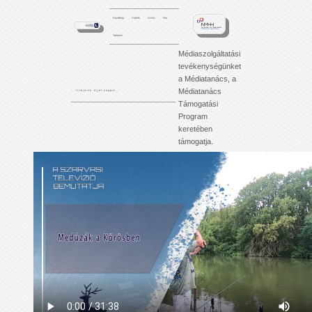
Kezdőlap
Videók
Archív
Info
Tartalom
Médiaszolgáltatási
tevékenységünket
a Médiatanács, a
Médiatanács
'. . . f i l m j e i n k é j j e l - n a p p a l . . .'
Támogatási
Program
keretében
támogatja.