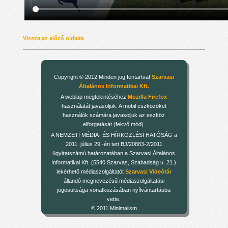
Vissza az előző oldalra
Copyright © 2012 Minden jog fentartva!
Szarvasi
Általános Informatikai Kft.
A weblap megtekintéséhez
Mozilla Firefox
használatát javasoljuk. A mobil eszközöket
használók számára javasoljuk az eszköz
elforgatását (fekvő mód).
A NEMZETI MÉDIA- ÉS HÍRKÖZLÉSI HATÓSÁG a
2011. július 29 -én tett BJ/20883-2/2011
ügyiratszámú határozatában a Szarvasi Általános
Informatikai Kft. (5540 Szarvas, Szabadság u. 21.)
lekérhető médiaszolgáltatót
Szarvasi Videótár
állandó megnevezésű médiaszolgáltatási
jogosultsága vonatkozásában nyílvántartásba
vette.
© 2011 Minimalism