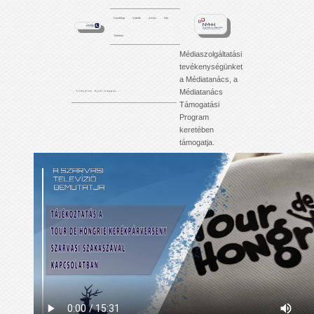
Kezdőlap
Videók
Archív
Info
Tartalom
Médiaszolgáltatási
tevékenységünket
a Médiatanács, a
Médiatanács
'. . . f i l m j e i n k é j j e l - n a p p a l . . .'
Támogatási
Program
keretében
támogatja.