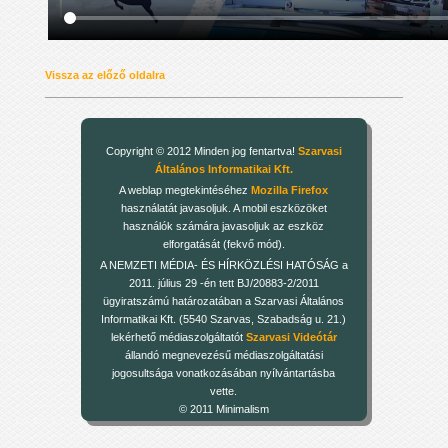
Vissza az előző oldalra
Copyright © 2012 Minden jog fentartva!
Szarvasi
Általános Informatikai Kft.
A weblap megtekintéséhez
Mozilla Firefox
használatát javasoljuk. A mobil eszközöket
használók számára javasoljuk az eszköz
elforgatását (fekvő mód).
A NEMZETI MÉDIA- ÉS HÍRKÖZLÉSI HATÓSÁG a
2011. július 29 -én tett BJ/20883-2/2011
ügyiratszámú határozatában a Szarvasi Általános
Informatikai Kft. (5540 Szarvas, Szabadság u. 21.)
lekérhető médiaszolgáltatót
Szarvasi Videótár
állandó megnevezésű médiaszolgáltatási
jogosultsága vonatkozásában nyílvántartásba
vette.
© 2011 Minimalism