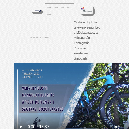
Kezdőlap
Videók
Archív
Info
Tartalom
Médiaszolgáltatási
tevékenységünket
a Médiatanács, a
Médiatanács
'. . . f i l m j e i n k é j j e l - n a p p a l . . .'
Támogatási
Program
keretében
támogatja.