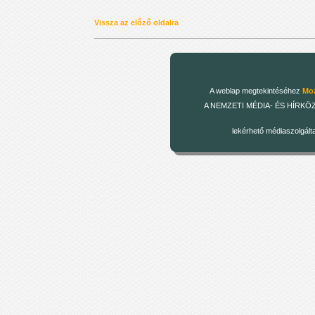
Vissza az előző oldalra
A weblap megtekintéséhez
Moz
A NEMZETI MÉDIA- ÉS HÍRKÖZLÉSI
lekérhető médiaszolgált