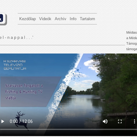
Kezdőlap
Videók
Archív
Info
Tartalom
Médias
e l - n a p p a l . . .'
a Médi
Támoga
támogat