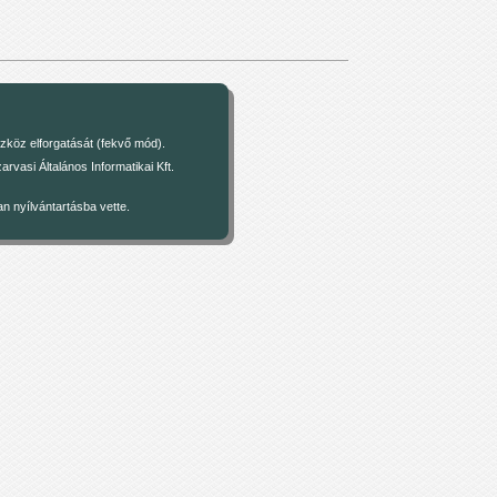
zköz elforgatását (fekvő mód).
asi Általános Informatikai Kft.
 nyílvántartásba vette.