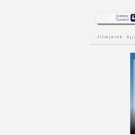
'. . . f i l m j e i n k é j j 