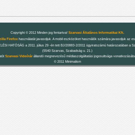
Copyright © 2012 Minden jog fentartva!
Szarvasi Általános Informatikai Kft.
illa Firefox
használatát javasoljuk. A mobil eszközöket használók számára javasoljuk az es
 HATÓSÁG a 2011. július 29 -én tett BJ/20883-2/2011 ügyiratszámú határozatában a Szarv
(5540 Szarvas, Szabadság u. 21.)
atót
Szarvasi Videótár
állandó megnevezésű médiaszolgáltatási jogosultsága vonatkozásában
© 2011 Minimalism