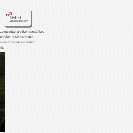
zolgáltatási tevékenységünket
atanács, a Médiatanács
tási Program keretében
ja.