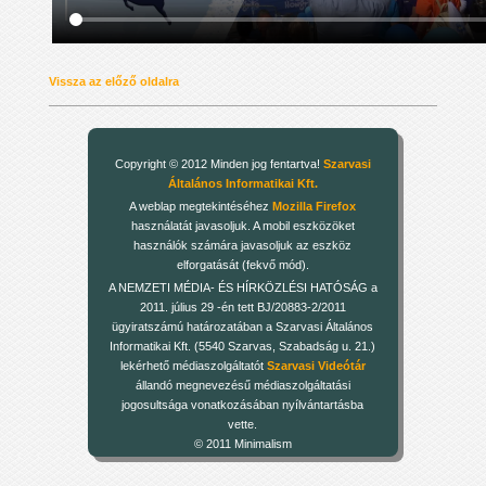
Vissza az előző oldalra
Copyright © 2012 Minden jog fentartva!
Szarvasi
Általános Informatikai Kft.
A weblap megtekintéséhez
Mozilla Firefox
használatát javasoljuk. A mobil eszközöket
használók számára javasoljuk az eszköz
elforgatását (fekvő mód).
A NEMZETI MÉDIA- ÉS HÍRKÖZLÉSI HATÓSÁG a
2011. július 29 -én tett BJ/20883-2/2011
ügyiratszámú határozatában a Szarvasi Általános
Informatikai Kft. (5540 Szarvas, Szabadság u. 21.)
lekérhető médiaszolgáltatót
Szarvasi Videótár
állandó megnevezésű médiaszolgáltatási
jogosultsága vonatkozásában nyílvántartásba
vette.
© 2011 Minimalism