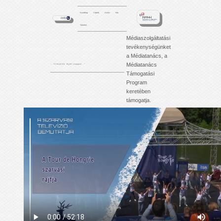
Kezdőlap
Videók
Archív
Info
Tartalom
Médiaszolgáltatási
tevékenységünket
a Médiatanács, a
Médiatanács
'. . . f i l m j e i n k é j j e l - n a p p a l . . .'
Támogatási
Program
keretében
támogatja.