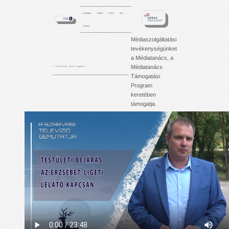
Kezdőlap
Videók
Archív
Info
Tartalom
Médiaszolgáltatási
tevékenységünket
a Médiatanács, a
Médiatanács
'. . . f i l m j e i n k é j j e l - n a p p a l . . .'
Támogatási
Program
keretében
támogatja.