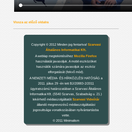
Vissza az előző oldalra
Copyright © 2012 Minden jog fentartva!
Szarvasi
Általános Informatikai Kft.
A weblap megtekintéséhez
Mozilla Firefox
használatát javasoljuk. A mobil eszközöket
használók számára javasoljuk az eszköz
elforgatását (fekvő mód).
A NEMZETI MÉDIA- ÉS HÍRKÖZLÉSI HATÓSÁG a
2011. július 29 -én tett BJ/20883-2/2011
ügyiratszámú határozatában a Szarvasi Általános
Informatikai Kft. (5540 Szarvas, Szabadság u. 21.)
lekérhető médiaszolgáltatót
Szarvasi Videótár
állandó megnevezésű médiaszolgáltatási
jogosultsága vonatkozásában nyílvántartásba
vette.
© 2011 Minimalism