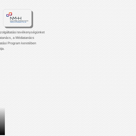
zolgáltatási tevékenységünket
atanács, a Médiatanács
tási Program keretében
ja.