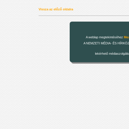
Vissza az előző oldalra
A weblap megtekintéséhez
Moz
A NEMZETI MÉDIA- ÉS HÍRKÖZLÉSI
lekérhető médiaszolgált