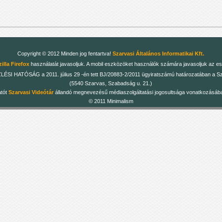
Copyright © 2012 Minden jog fentartva!
Szarvasi Általános Informatikai Kft.
illa Firefox
használatát javasoljuk. A mobil eszközöket használók számára javasoljuk az es
 HATÓSÁG a 2011. július 29 -én tett BJ/20883-2/2011 ügyiratszámú határozatában a Szarv
(5540 Szarvas, Szabadság u. 21.)
atót
Szarvasi Videótár
állandó megnevezésű médiaszolgáltatási jogosultsága vonatkozásában
© 2011 Minimalism