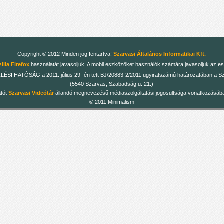
Copyright © 2012 Minden jog fentartva!
Szarvasi Általános Informatikai Kft.
illa Firefox
használatát javasoljuk. A mobil eszközöket használók számára javasoljuk az es
 HATÓSÁG a 2011. július 29 -én tett BJ/20883-2/2011 ügyiratszámú határozatában a Szarv
(5540 Szarvas, Szabadság u. 21.)
atót
Szarvasi Videótár
állandó megnevezésű médiaszolgáltatási jogosultsága vonatkozásában
© 2011 Minimalism