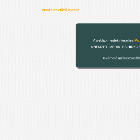
Vissza az előző oldalra
A weblap megtekintéséhez
Moz
A NEMZETI MÉDIA- ÉS HÍRKÖZLÉSI
lekérhető médiaszolgált