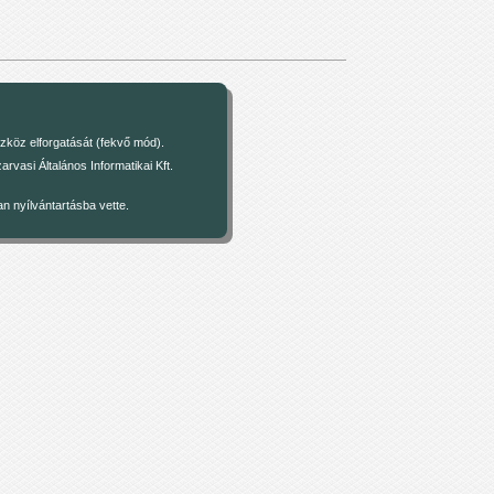
zköz elforgatását (fekvő mód).
asi Általános Informatikai Kft.
 nyílvántartásba vette.