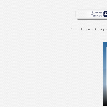
'. . . f i l m j e i n k é j j 