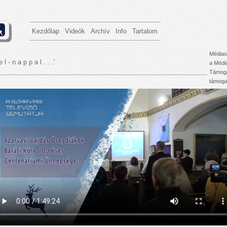
Kezdőlap
Videók
Archív
Info
Tartalom
Médias
e l - n a p p a l . . .'
a Médi
Támoga
támogat