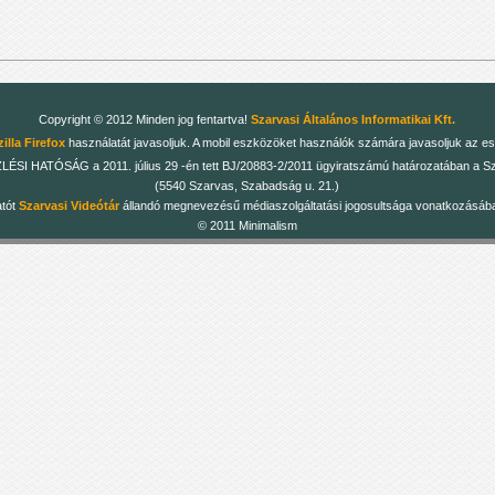
Copyright © 2012 Minden jog fentartva!
Szarvasi Általános Informatikai Kft.
illa Firefox
használatát javasoljuk. A mobil eszközöket használók számára javasoljuk az es
 HATÓSÁG a 2011. július 29 -én tett BJ/20883-2/2011 ügyiratszámú határozatában a Szarv
(5540 Szarvas, Szabadság u. 21.)
atót
Szarvasi Videótár
állandó megnevezésű médiaszolgáltatási jogosultsága vonatkozásában
© 2011 Minimalism