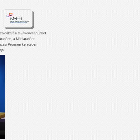
zolgáltatási tevékenységünket
atanács, a Médiatanács
tási Program keretében
ja.