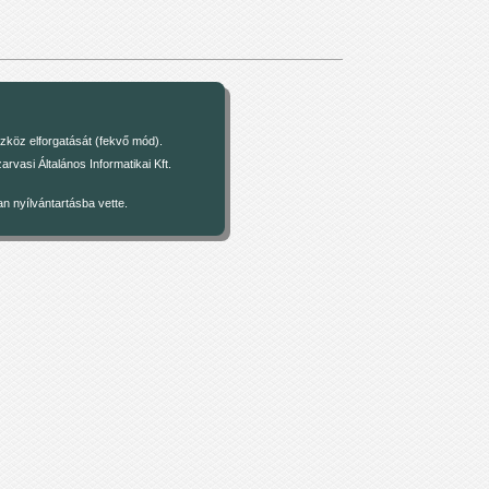
zköz elforgatását (fekvő mód).
asi Általános Informatikai Kft.
 nyílvántartásba vette.