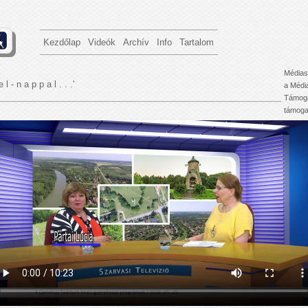
Kezdőlap
Videók
Archív
Info
Tartalom
Médias
e l - n a p p a l . . .'
a Médi
Támoga
támogat