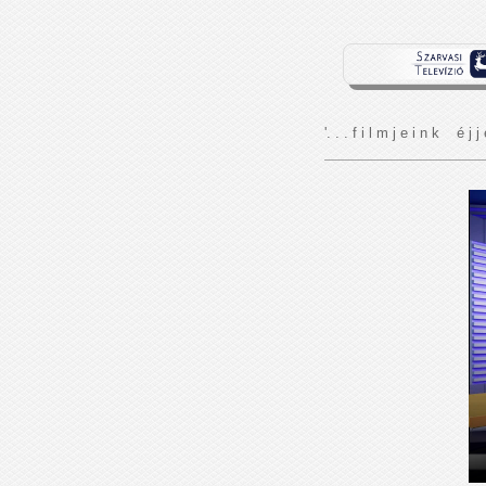
'. . . f i l m j e i n k é j j 