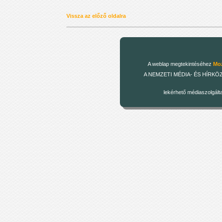
Vissza az előző oldalra
A weblap megtekintéséhez
Moz
A NEMZETI MÉDIA- ÉS HÍRKÖZLÉSI
lekérhető médiaszolgált