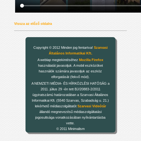
Vissza az előző oldalra
Copyright © 2012 Minden jog fentartva!
Szarvasi
Általános Informatikai Kft.
A weblap megtekintéséhez
Mozilla Firefox
használatát javasoljuk. A mobil eszközöket
használók számára javasoljuk az eszköz
elforgatását (fekvő mód).
A NEMZETI MÉDIA- ÉS HÍRKÖZLÉSI HATÓSÁG a
2011. július 29 -én tett BJ/20883-2/2011
ügyiratszámú határozatában a Szarvasi Általános
Informatikai Kft. (5540 Szarvas, Szabadság u. 21.)
lekérhető médiaszolgáltatót
Szarvasi Videótár
állandó megnevezésű médiaszolgáltatási
jogosultsága vonatkozásában nyílvántartásba
vette.
© 2011 Minimalism