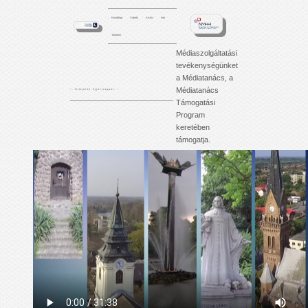
Kezdőlap
Videók
Archív
Info
Tartalom
Médiaszolgáltatási
tevékenységünket
a Médiatanács, a
Médiatanács
'. . . f i l m j e i n k é j j e l - n a p p a l . . .'
Támogatási
Program
keretében
támogatja.