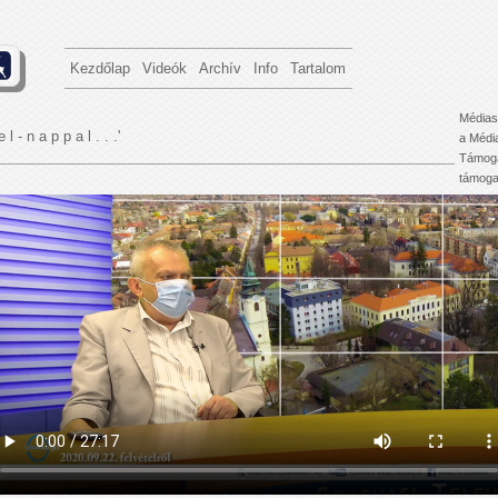
Kezdőlap
Videók
Archív
Info
Tartalom
Médias
e l - n a p p a l . . .'
a Médi
Támoga
támogat