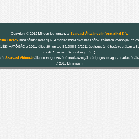
Copyright © 2012 Minden jog fentartva!
Szarvasi Általános Informatikai Kft.
illa Firefox
használatát javasoljuk. A mobil eszközöket használók számára javasoljuk az es
 HATÓSÁG a 2011. július 29 -én tett BJ/20883-2/2011 ügyiratszámú határozatában a Szarv
(5540 Szarvas, Szabadság u. 21.)
atót
Szarvasi Videótár
állandó megnevezésű médiaszolgáltatási jogosultsága vonatkozásában
© 2011 Minimalism