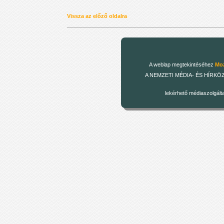
Vissza az előző oldalra
A weblap megtekintéséhez
Moz
A NEMZETI MÉDIA- ÉS HÍRKÖZLÉSI
lekérhető médiaszolgált