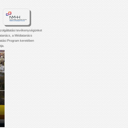
zolgáltatási tevékenységünket
atanács, a Médiatanács
tási Program keretében
ja.