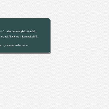
zköz elforgatását (fekvő mód).
asi Általános Informatikai Kft.
 nyílvántartásba vette.