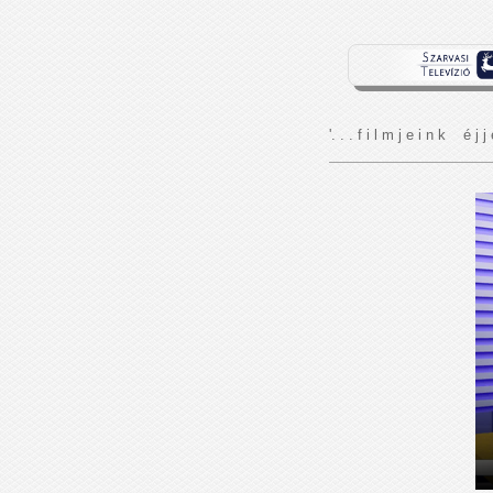
'. . . f i l m j e i n k é j j 