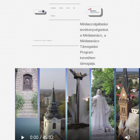
Kezdőlap
Videók
Archív
Info
Tartalom
Médiaszolgáltatási
tevékenységünket
a Médiatanács, a
Médiatanács
'. . . f i l m j e i n k é j j e l - n a p p a l . . .'
Támogatási
Program
keretében
támogatja.