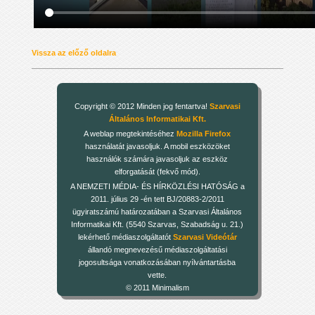
Vissza az előző oldalra
Copyright © 2012 Minden jog fentartva!
Szarvasi
Általános Informatikai Kft.
A weblap megtekintéséhez
Mozilla Firefox
használatát javasoljuk. A mobil eszközöket
használók számára javasoljuk az eszköz
elforgatását (fekvő mód).
A NEMZETI MÉDIA- ÉS HÍRKÖZLÉSI HATÓSÁG a
2011. július 29 -én tett BJ/20883-2/2011
ügyiratszámú határozatában a Szarvasi Általános
Informatikai Kft. (5540 Szarvas, Szabadság u. 21.)
lekérhető médiaszolgáltatót
Szarvasi Videótár
állandó megnevezésű médiaszolgáltatási
jogosultsága vonatkozásában nyílvántartásba
vette.
© 2011 Minimalism