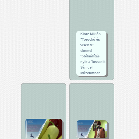
Klotz Miklós
"Torockó és
viselete"
címmel
fotókiállítás
nyílt a Tessedik
Sámuel
Múzeumban