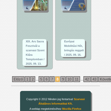
XIX. Ars Sacra
Európai
Fesztivál a
Mobilitási Hét,
szarvasi Szent
bringás reggeli
Klára
/ 2025. 09. 16.
Templomban /
2025. 09. 13.
Előző
1
2
...
5
6
7
8
9
10
11
...
42
43
Követ
Copyright © 2012 Minden jog fentartva!
Szarvasi
Általános Informatikai Kft.
A weblap megtekintéséhez
Mozilla Firefox