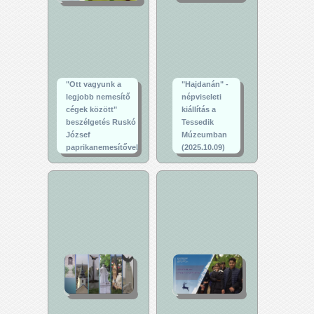
"Ott vagyunk a
"Hajdanán" -
legjobb nemesítő
népviseleti
cégek között"
kiállítás a
beszélgetés Ruskó
Tessedik
József
Múzeumban
paprikanemesítővel
(2025.10.09)