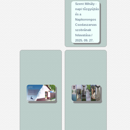
Szent Mihály -
napi tűzgyújtás
és a
Napkorongos
Csodaszarvas
szobrának
felavatása /
2025. 09. 27.