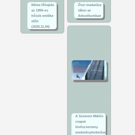
Néma főhajtás
Őszi madarász
az 1956-os
tábor az
hősök emléke
Arborétumban
előtt
(2025.11.04)
A Szemere Miklós
csapat
lövészverseny
eredményhirdetése