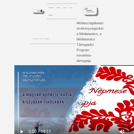
Kezdőlap
Videók
Archív
Info
Tartalom
Médiaszolgáltatási
tevékenységünket
a Médiatanács, a
Médiatanács
'. . . f i l m j e i n k é j j e l - n a p p a l . . .'
Támogatási
Program
keretében
támogatja.