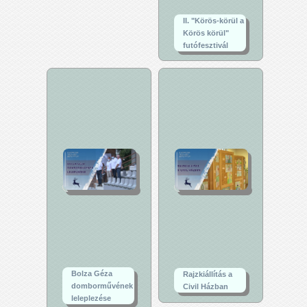
II. "Körös-körül a
Körös körül"
futófesztivál
Bolza Géza
Rajzkiállítás a
domborművének
Civil Házban
leleplezése