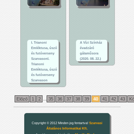
I. Trianoni
A Vízi Színház
Emléktusa, úszó
évadzáró
és futóverseny
gálaműsora
SzarvasonI.
(2020. 08. 22.)
Trianoni
Emléktusa, úszó
és futóverseny
Szarvason
Előző
1
2
...
35
36
37
38
39
40
41
42
43
Kö
Copyright © 2012 Minden jog fentartva!
Szarvasi
Általános Informatikai Kft.