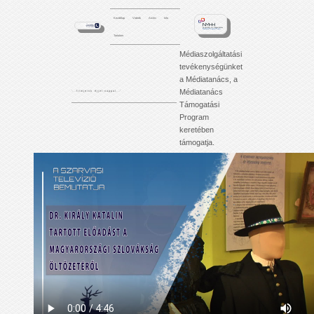
Kezdőlap
Videók
Archív
Info
Tartalom
Médiaszolgáltatási
tevékenységünket
a Médiatanács, a
Médiatanács
'. . . f i l m j e i n k é j j e l - n a p p a l . . .'
Támogatási
Program
keretében
támogatja.