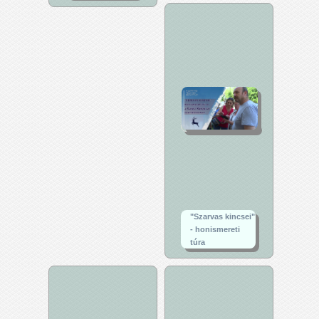
"Szarvas kincsei"
- honismereti
túra