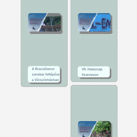
A BrassDance
VII. Halasnap
zenekar fellépése
Szarvason
a Víziszínházban