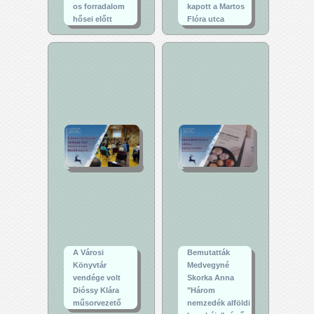
os forradalom
kapott a Martos
hősei előtt
Flóra utca
A Városi
Bemutatták
Könyvtár
Medvegyné
vendége volt
Skorka Anna
Dióssy Klára
"Három
műsorvezető
nemzedék alföldi