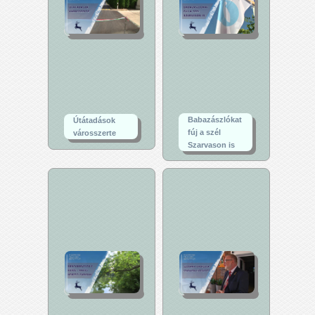
Babazászlókat
Útátadások
fúj a szél
városszerte
Szarvason is