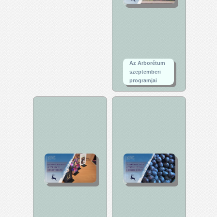
Az Arborétum
szeptemberi
programjai