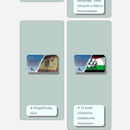
konyhája" című
könyvét a Városi
Könyvtárban
A 13 aradi
A Polgárőrség
vértanúra
hírei
emlékeztek
Szarvason