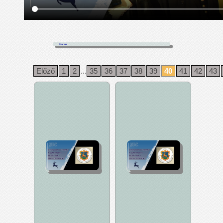
Szarvas
Előző
1
2
...
35
36
37
38
39
40
41
42
43