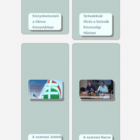
Könyvbemutató
Szilvalekvár
a Városi
főzés a Szlovák
Könyvtárban
Közösségi
Házban
A szarvasi Jobbik
A szarvasi Nacse