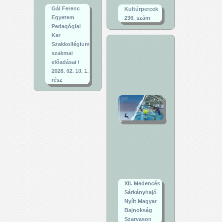
Gál Ferenc
Kultúrpercek
Egyetem
236. szám
Pedagógiai
Kar
Szakkollégium
szakmai
előadásai /
2026. 02. 10. 1.
rész
XII. Medencés
Sárkányhajó
Nyílt Magyar
Bajnokság
Szarvason