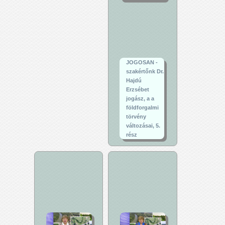
JOGOSAN -
szakértőnk Dr.
Hajdú
Erzsébet
jogász, a a
földforgalmi
törvény
változásai, 5.
rész