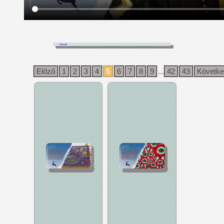
Szarvas
Előző
1
2
3
4
5
6
7
8
9
...
42
43
Követk