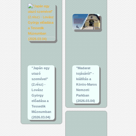
"Japán egy
"Madarat
utazó
tojásáról" -
szemével"
kiállítás a
(2.rész) -
Körös-Maros
Lovász
Nemzeti
György
Parkban
előadása a
(2026.03.04)
Tessedik
Múzeumban
(2026.03.04)