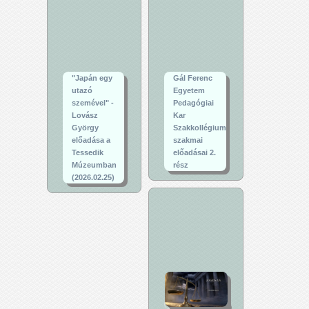
"Japán egy
Gál Ferenc
utazó
Egyetem
szemével" -
Pedagógiai
Lovász
Kar
György
Szakkollégium
előadása a
szakmai
Tessedik
előadásai 2.
Múzeumban
rész
(2026.02.25)