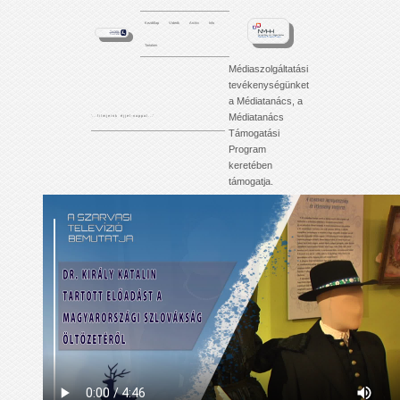
Kezdőlap
Videók
Archív
Info
Tartalom
Médiaszolgáltatási
tevékenységünket
a Médiatanács, a
Médiatanács
'. . . f i l m j e i n k é j j e l - n a p p a l . . .'
Támogatási
Program
keretében
támogatja.