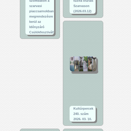
szombaton a
tűzifa osztás
szarvasi
Szarvason
piaccsarnokban
(2026.03.12)
megrendezésre
kerül az
Idényzáró
Csülökfesztivál!
Kultúrpercek
240. szám
2026. 03. 10.