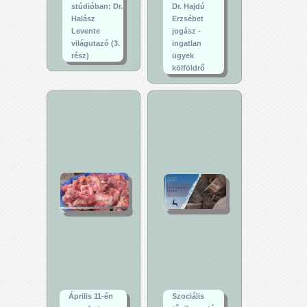
stúdióban: Dr.
Dr. Hajdú
Halász
Erzsébet
Levente
jogász -
világutazó (3.
ingatlan
rész)
ügyek
kölföldrő
Április 11-én
Szociális