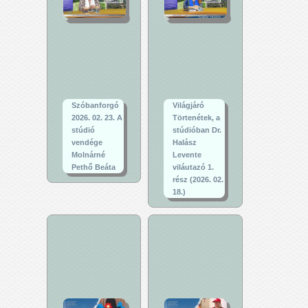
Szóbanforgó
Világjáró
2026. 02. 23. A
Törtenétek, a
stúdió
stúdióban Dr.
vendége
Halász
Molnárné
Levente
Pethő Beáta
viláutazó 1.
rész (2026. 02.
18.)