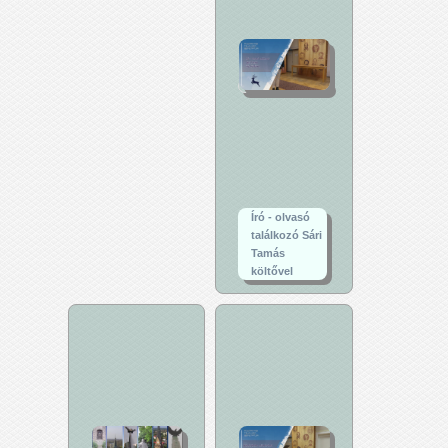
Író - olvasó
találkozó Sári
Tamás
költővel