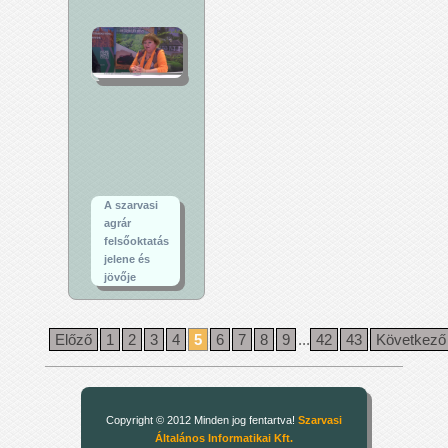
A szarvasi
agrár
felsőoktatás
jelene és
jövője
Előző
1
2
3
4
5
6
7
8
9
...
42
43
Következő
Copyright © 2012 Minden jog fentartva!
Szarvasi
Általános Informatikai Kft.