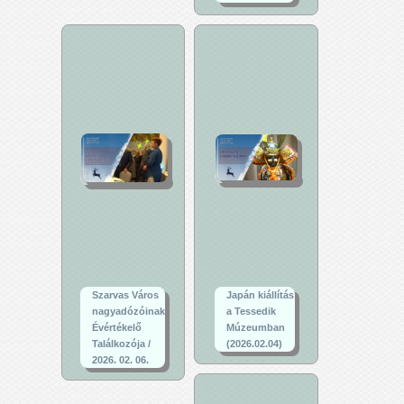
Szarvas Város
Japán kiállítás
nagyadózóinak
a Tessedik
Évértékelő
Múzeumban
Találkozója /
(2026.02.04)
2026. 02. 06.