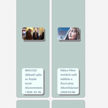
MAGOSZ
Rákos Péter
díjátadó gála
fotóiból nyílt
az Árpád
kiállítás a
hotel
Ruzicskay
díszteremben
Alkotóházban
/ 2026. 03. 06.
(2026.03.06)