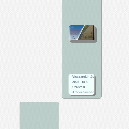
Visszatekintés
2025 - re a
Szarvasi
Arborétumban