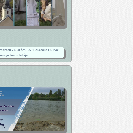
rpercek 71. szám - A "Földedre Hullva"
könyv bemutatója