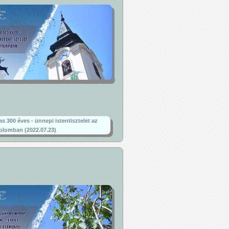
as 300 éves - ünnepi istentisztelet az
lomban (2022.07.23)