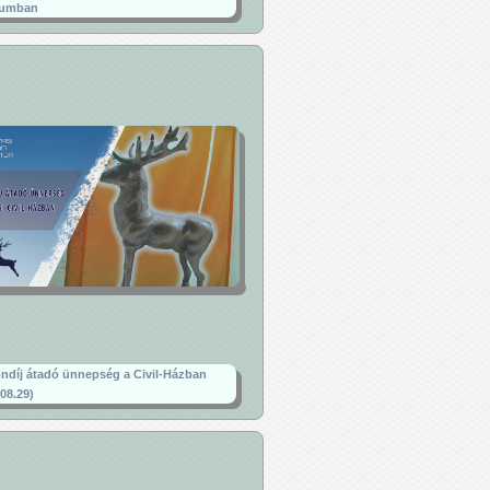
umban
ndíj átadó ünnepség a Civil-Házban
.08.29)