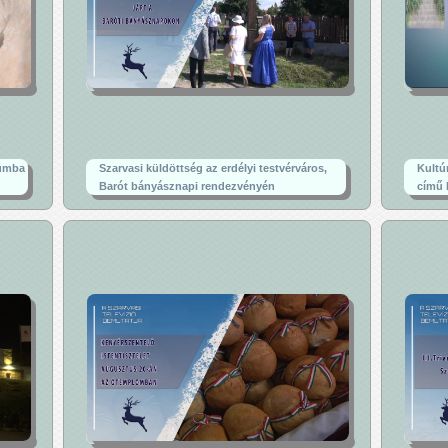
tumba
Szarvasi küldöttség az erdélyi testvérváros,
Kultú
Barót bányásznapi rendezvényén
című 