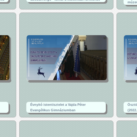
múze
Évnyitó istentisztelet a Vajda Péter
Ösztö
Evangélikus Gimnáziumban
(2022