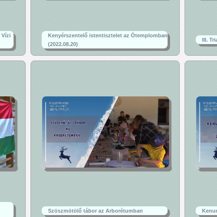
 Vízi
Kenyérszentelő istentisztelet az Ótemplomban
III. T
(2022.08.20)
n
Szöszmötölő tábor az Arborétumban
Kenum