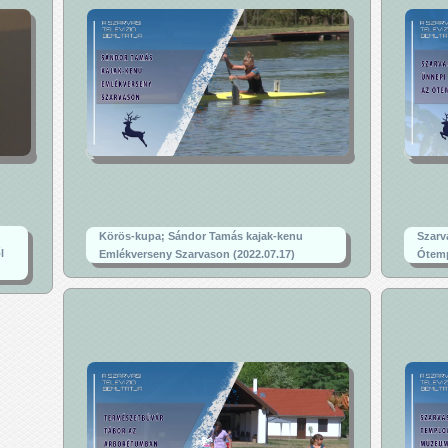
Körös-kupa; Sándor Tamás kajak-kenu
Szarv
l
Emlékverseny Szarvason (2022.07.17)
Ótemp