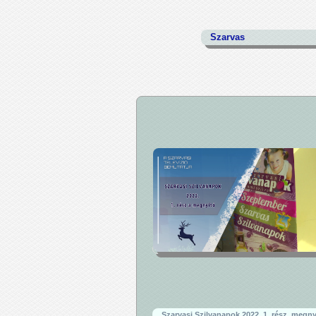
Szarvas
Szarvasi Szilvanapok 2022. 1. rész, megny