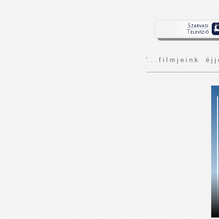
'. . . f i l m j e i n k é j j 