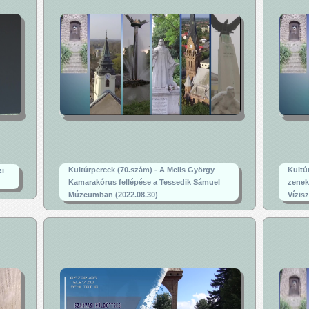
Kultúrpercek (70.szám) - A Melis György
Kultú
zi
Kamarakórus fellépése a Tessedik Sámuel
zenek
Múzeumban (2022.08.30)
Vízis