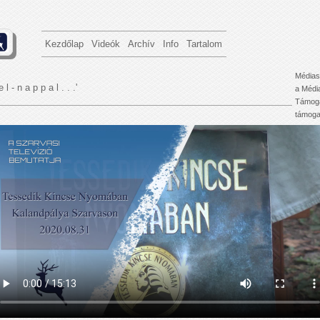
Kezdőlap
Videók
Archív
Info
Tartalom
Médias
e l - n a p p a l . . .'
a Médi
Támoga
támogat