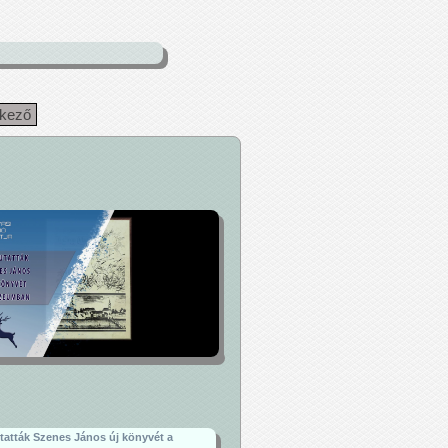
tkező
atták Szenes János új könyvét a