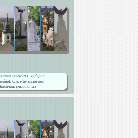
rpercek (72.szám) - A légierő
arának koncertje a szarvasi
zínházban (2022.09.13.)