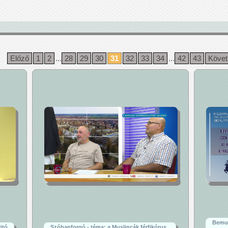
Előző
1
2
...
28
29
30
31
32
33
34
...
42
43
Köve
Bemut
itó
Szóbanforgó - téma: a Muslincák férfikórus