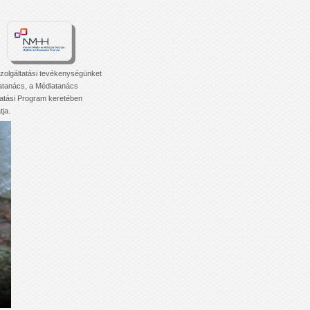
zolgáltatási tevékenységünket
atanács, a Médiatanács
tási Program keretében
ja.