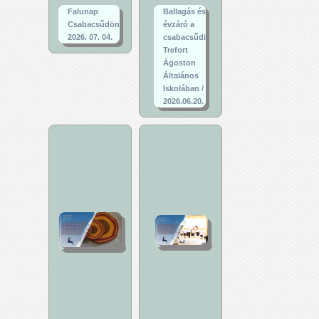
Falunap
Ballagás és
Csabacsűdön
évzáró a
2026. 07. 04.
csabacsűdi
Trefort
Ágoston
Általános
Iskolában /
2026.06.20.