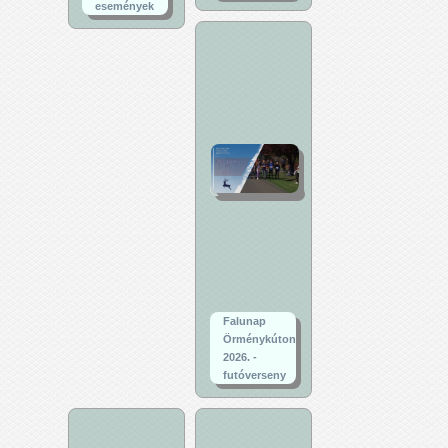
események
Falunap
Örménykúton
2026. -
futóverseny