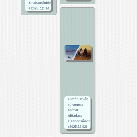
Csabacsűdön
/ 2025. 12. 14.
Pintér István
történész
tartott
előadást
Csabacsűdön
(2025.12.02)