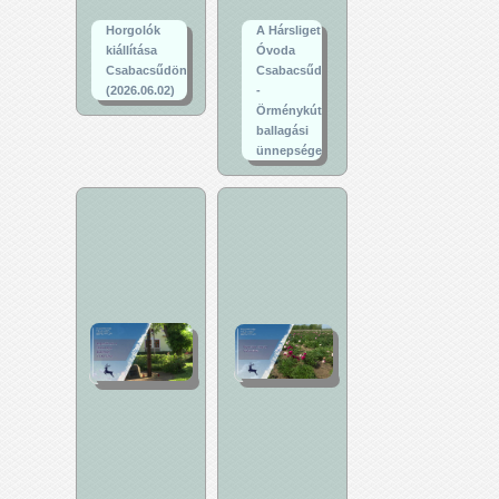
Horgolók
A Hársliget
kiállítása
Óvoda
Csabacsűdön
Csabacsűd
(2026.06.02)
-
Örménykút
ballagási
ünnepsége