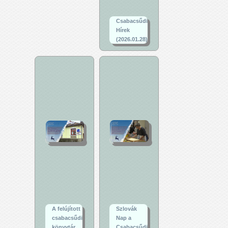
Csabacsűdi
Hírek
(2026.01.28)
A felújított
Szlovák
csabacsűdi
Nap a
könyvtár
Csabacsűdi