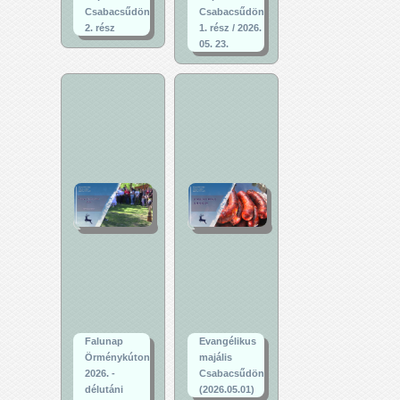
Csabacsűdön
Csabacsűdön
2. rész
1. rész / 2026.
05. 23.
Falunap
Evangélikus
Örménykúton
majális
2026. -
Csabacsűdön
délutáni
(2026.05.01)