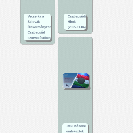
Vecserka a
Csabacsűdi
Szlovák
Hírek
Önkormányzat
(2025.11.04)
Csabacsűd
szervezésében
1956 hőseire
emlékeztek