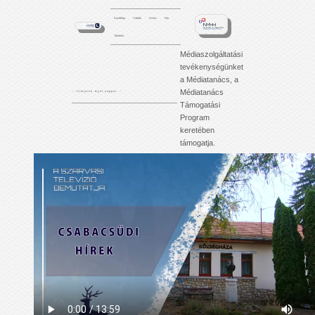
Kezdőlap
Videók
Archív
Info
Tartalom
Médiaszolgáltatási
tevékenységünket
a Médiatanács, a
Médiatanács
'. . . f i l m j e i n k é j j e l - n a p p a l . . .'
Támogatási
Program
keretében
támogatja.