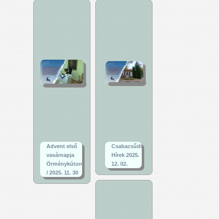
Advent első
Csabacsűdi
vasárnapja
Hírek 2025.
Örménykúton
12. 02.
/ 2025. 11. 30