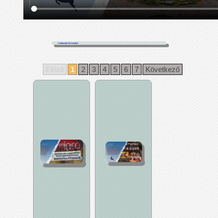
Csabacsűd, Őrménykút
Előző
1
2
3
4
5
6
7
Következő