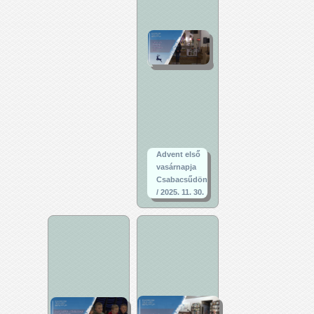
Advent első
vasárnapja
Csabacsűdön
/ 2025. 11. 30.