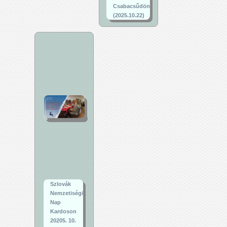
Csabacsűdön
(2025.10.22)
Szlovák
Nemzetiségi
Nap
Kardoson
20205. 10.