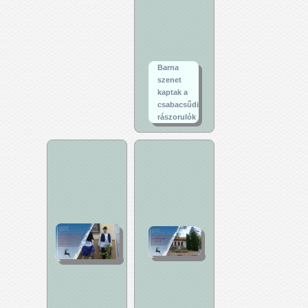
Barna
szenet
kaptak a
csabacsűdi
rászorulók