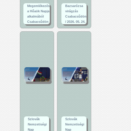
Megemlékezés
Bazsarózsa
a Hőaök Napja
virágzás
alkalmából
Csabacsűdön
Csabacsűdön
/ 2026. 05. 24.
Szlovák
Szlovák
Nemzetiségi
Nemzetiségi
Nap
Nap