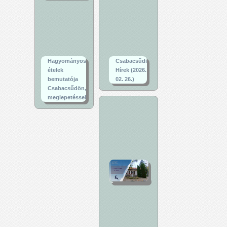
Hagyományos
Csabacsűdi
ételek
Hírek (2026.
bemutatója
02. 26.)
Csabacsűdön,
meglepetéssel