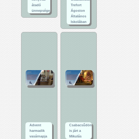
átadó
Trefort
ünnepsége
Ágoston
Általános
Iskolában
Advent
Csabacsűdön
harmadik
is járt a
vasárnapja
Mikulás