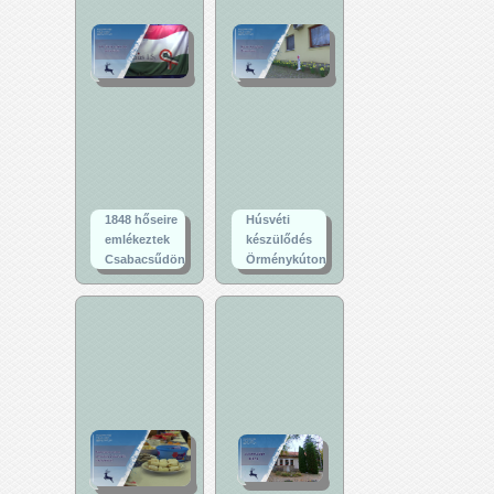
1848 hőseire
Húsvéti
emlékeztek
készülődés
Csabacsűdön
Örménykúton