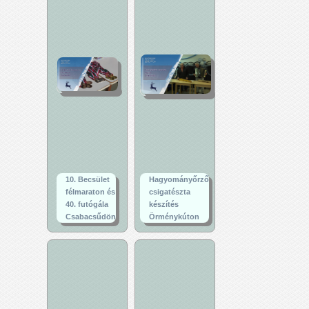
10. Becsület
Hagyományőrző
félmaraton és
csigatészta
40. futógála
készítés
Csabacsűdön
Örménykúton