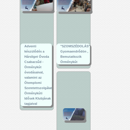
Adventi
"SZOMSZÉDOLÁS"
készülődés a
Gyomaendrődön ,
Hársliget Óvoda
Bemutatkozik
Csabacsűd -
Örménykút
Örménykút
óvodásaival,
valamint az
Ótemplomi
Szeretettszolgálat
Örménykúti
Idősek Klubjának
tagjaival