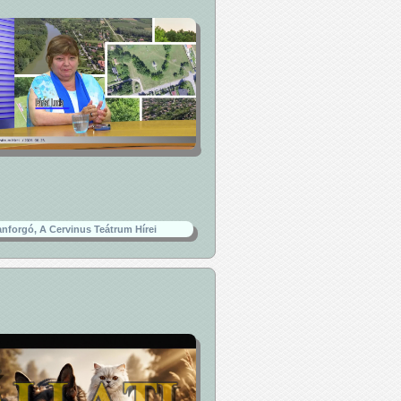
nforgó, A Cervinus Teátrum Hírei