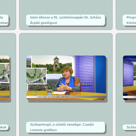
ly
Isten éltesse a 91. születésnapján Dr. Juhász
Progr
umban
Árpád geológust
Körös
Szóbanforgó, a stúdió vendége: Csatári
ákok
Szóba
Levente grafikus