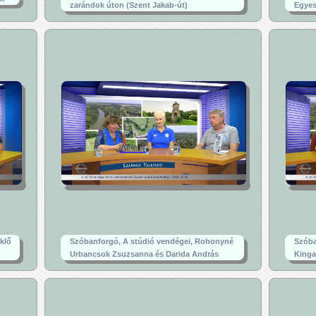
zarándok úton (Szent Jakab-út)
Egyes
klő
Szóbanforgó, A stúdió vendégei, Rohonyné
Szóba
Urbancsok Zsuzsanna és Darida András
Kinga