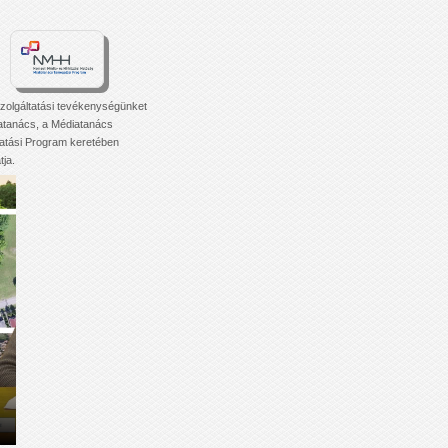
zolgáltatási tevékenységünket
atanács, a Médiatanács
tási Program keretében
ja.