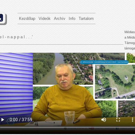
Kezdőlap
Videók
Archív
Info
Tartalom
Médias
e l - n a p p a l . . .'
a Médi
Támoga
támogat