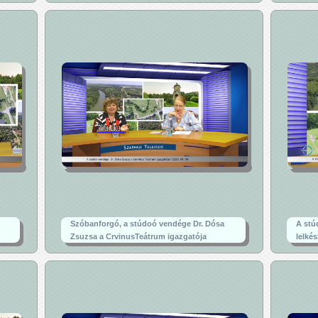
Szóbanforgó, a stúdoó vendége Dr. Dósa
A stú
Zsuzsa a CrvinusTeátrum igazgatója
lelké