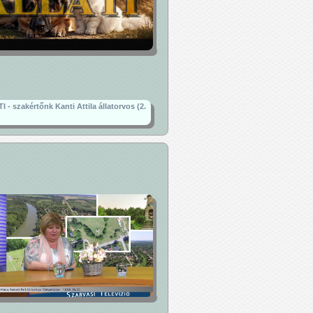
 - szakértőnk Kanti Attila állatorvos (2.