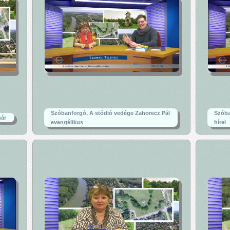
Szóbanforgó, A stódió vedége Zahorecz Pál
Szóba
nár
evangélikus
hírei