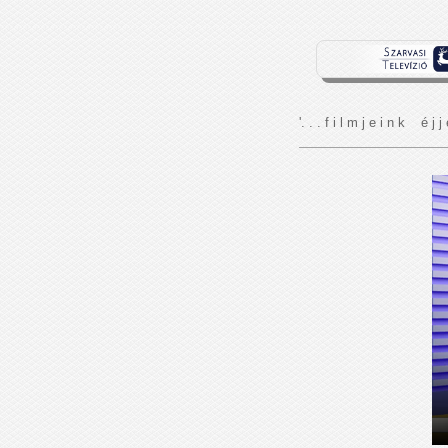
'. . . f i l m j e i n k é j j 