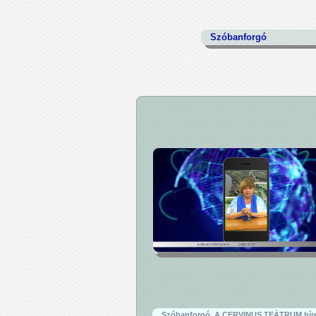
Szóbanforgó
Szóbanforgó, A CERVINUS TEÁTRUM hír