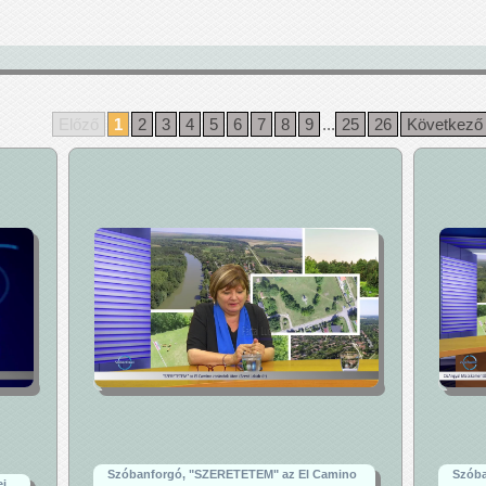
Előző
1
2
3
4
5
6
7
8
9
...
25
26
Következő
Szóbanforgó, "SZERETETEM" az El Camino
Szóba
ei