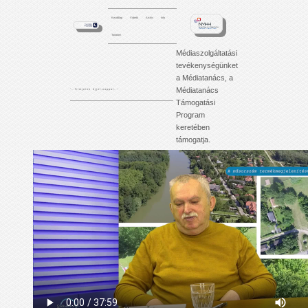
Kezdőlap
Videók
Archív
Info
Tartalom
Médiaszolgáltatási
tevékenységünket
a Médiatanács, a
Médiatanács
'. . . f i l m j e i n k é j j e l - n a p p a l . . .'
Támogatási
Program
keretében
támogatja.