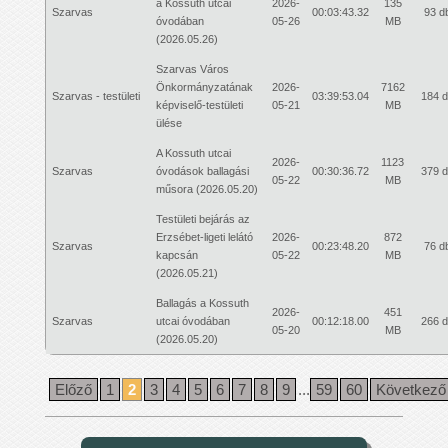
a Kossuth utcai
2026-
135
Szarvas
00:03:43.32
93 d
óvodában
05-26
MB
(2026.05.26)
Szarvas Város
Önkormányzatának
2026-
7162
Szarvas - testületi
03:39:53.04
184 
képviselő-testületi
05-21
MB
ülése
A Kossuth utcai
2026-
1123
Szarvas
óvodások ballagási
00:30:36.72
379 
05-22
MB
műsora (2026.05.20)
Testületi bejárás az
Erzsébet-ligeti lelátó
2026-
872
Szarvas
00:23:48.20
76 d
kapcsán
05-22
MB
(2026.05.21)
Ballagás a Kossuth
2026-
451
Szarvas
utcai óvodában
00:12:18.00
266 
05-20
MB
(2026.05.20)
Előző
1
2
3
4
5
6
7
8
9
...
59
60
Következő