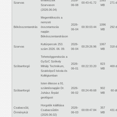
emlékeztek
2026-
1593
Szarvas
00:43:41.72
271 
Szarvason
06-08
MB
(2026.06.04)
Megemlékezés a
nemzeti
2026-
1096
Békésszentandrás
összetartozás
00:30:03.44
292 
06-04
MB
napján
Békésszentandráson
Kultúrpercek 253.
2026-
1067
Szarvas
00:29:26.96
318 
szám 2026. 06. 09.
06-04
MB
Tehetséggondozás a
GySzC Székely
2026-
823
Szóbanforgó
Mihály Technikum,
00:22:33.20
469 
06-01
MB
Szakképző Iskola és
Kollégiumban
Isten éltesse a 91.
születésnapján Dr.
2026-
902
Szóbanforgó
00:24:49.68
60 d
Juhász Árpád
06-02
MB
geológust
Horgolók kiállítása
Csabacsűd,
2026-
357
Csabacsűdön
00:09:47.84
431 
Örménykút
06-03
MB
(2026.06.02)