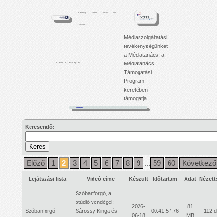
Kezdőlap
Videók
Archív
Info
Tartalom
Médiaszolgáltatási
tevékenységünket
a Médiatanács, a
Médiatanács
'. . . f i l m j e i n k é j j e l - n a p p a l . . .'
Támogatási
Program
keretében
támogatja.
Tartalom
Keresendő:
Előző
1
2
3
4
5
6
7
8
9
...
59
60
Következő
Lejátszási lista
Videó címe
Készült
Időtartam
Adat
Nézett
Szóbanforgó, a
stúdió vendégei:
2026-
81
Szóbanforgó
Sárossy Kinga és
00:41:57.76
112 d
06-18
MB