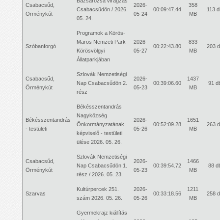
Bazsarózsa virágzás
Csabacsűd,
2026-
358
Csabacsűdön / 2026.
00:09:47.44
113 d
Örménykút
05-24
MB
05. 24.
Programok a Körös-
Maros Nemzeti Park
2026-
833
Szóbanforgó
00:22:43.80
203 
Körösvölgyi
05-27
MB
Állatparkjában
Szlovák Nemzetiségi
Csabacsűd,
2026-
1437
Nap Csabacsűdön 2.
00:39:06.60
91 d
Örménykút
05-23
MB
rész
Békésszentandrás
Nagyközség
Békésszentandrás
2026-
1651
Önkormányzatának
00:52:09.28
263 
- testületi
05-26
MB
képviselő - testületi
ülése 2026. 05. 26.
Szlovák Nemzetiségi
Csabacsűd,
2026-
1466
Nap Csabacsűdön 1.
00:39:54.72
88 d
Örménykút
05-23
MB
rész / 2026. 05. 23.
Kultúrpercek 251.
2026-
1211
Szarvas
00:33:18.56
258 
szám 2026. 05. 26.
05-26
MB
Gyermekrajz kiállítás