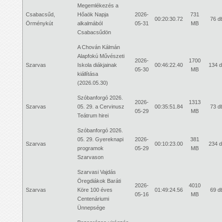
Megemlékezés a
Csabacsűd,
Hőaök Napja
2026-
731
00:20:30.72
76 d
Örménykút
alkalmából
05-31
MB
Csabacsűdön
A Chován Kálmán
Alapfokú Művészeti
2026-
1700
Szarvas
Iskola diákjainak
00:46:22.40
134 
05-30
MB
kiállítása
(2026.05.30)
Szóbanforgó 2026.
2026-
1313
Szarvas
05. 29. a Cervinusz
00:35:51.84
73 d
05-29
MB
Teátrum hirei
Szóbanforgó 2026.
05. 29. Gyereknapi
2026-
381
Szarvas
00:10:23.00
234 
programok
05-29
MB
Szarvason
Szarvasi Vajdás
Öregdiákok Baráti
2026-
4010
Szarvas
Köre 100 éves
01:49:24.56
69 d
05-16
MB
Centenáriumi
Ünnepsége