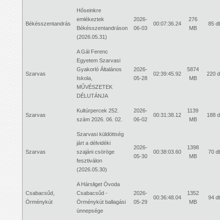
Hőseinkre
emlékeztek
2026-
276
Békésszentandrás
00:07:36.24
85 d
Békésszentandráson
06-03
MB
(2026.05.31)
A Gál Ferenc
Egyetem Szarvasi
Gyakorló Általános
2026-
5874
Szarvas
02:39:45.92
220 
Iskola,
05-28
MB
MŰVÉSZETEK
DÉLUTÁNJA
Kultúrpercek 252.
2026-
1139
Szarvas
00:31:38.12
188 
szám 2026. 06. 02.
06-02
MB
Szarvasi küldöttség
járt a délvidéki
2026-
1398
Szarvas
szajáni csöröge
00:38:03.60
70 d
05-30
MB
fesztiválon
(2026.05.30)
A Hársliget Óvoda
Csabacsűd,
Csabacsűd -
2026-
1352
00:36:48.04
94 d
Örménykút
Örménykút ballagási
05-29
MB
ünnepsége