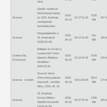
Hírei
Kárpát- medencei
Nemzetiségi Napok,
2026-
3226
Szarvas
és XXIX. Aratónap
01:27:51.36
497 
06-19
MB
vendégeinek
bemutatkozása
Hangulatjelentés a
2026-
441
Szarvas
29. Aratónapról
00:12:01.80
189 
06-23
MB
(2026.06.20)
Ballagás és évzáró a
csabacsűdi Trefort
Csabacsűd,
2026-
3103
Ágoston Általános
01:24:43.36
229 
Örménykút
06-23
MB
Iskolában /
2026.06.20.
Szarvas Város
Önkormányzatának
2026-
5514
Szarvas - testületi
02:51:56.08
179 
képviselő - testületi
06-18
MB
ülése, 2026. 06. 18.
29. Aratónap
Ezüstszőlőben -
2026-
1380
Szarvas
00:37:35.52
399 
délelőtti köszöntők
06-22
MB
(2026.06.20)