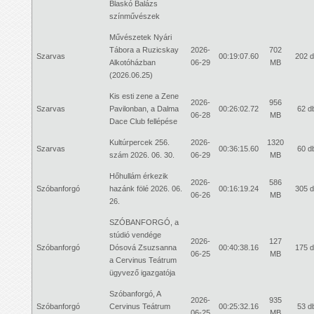
Blaskó Balázs
színművészek
Művészetek Nyári
Tábora a Ruzicskay
2026-
702
Szarvas
00:19:07.60
202 
Alkotóházban
06-29
MB
(2026.06.25)
Kis esti zene a Zene
2026-
956
Szarvas
Pavilonban, a Dalma
00:26:02.72
62 d
06-28
MB
Dace Club fellépése
Kultúrpercek 256.
2026-
1320
Szarvas
00:36:15.60
60 d
szám 2026. 06. 30.
06-29
MB
Hőhullám érkezik
2026-
586
Szóbanforgó
hazánk fölé 2026. 06.
00:16:19.24
305 
06-26
MB
26.
SZÓBANFORGÓ, a
stúdió vendége
2026-
127
Szóbanforgó
Dósová Zsuzsanna
00:40:38.16
175 
06-25
MB
a Cervinus Teátrum
ügyvező igazgatója
Szóbanforgó, A
2026-
935
Szóbanforgó
Cervinus Teátrum
00:25:32.16
53 d
06-25
MB