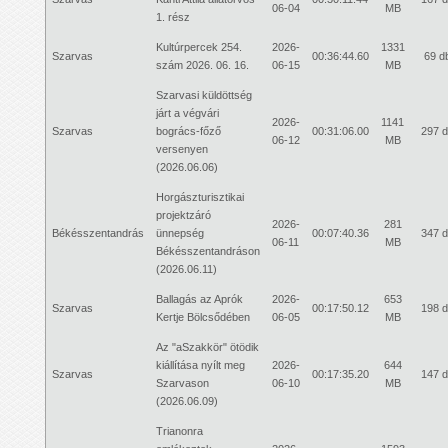
06-04
MB
1. rész
Kultúrpercek 254.
2026-
1331
Szarvas
00:36:44.60
69 d
szám 2026. 06. 16.
06-15
MB
Szarvasi küldöttség
járt a végvári
2026-
1141
Szarvas
bogrács-főző
00:31:06.00
297 
06-12
MB
versenyen
(2026.06.06)
Horgászturisztikai
projektzáró
2026-
281
Békésszentandrás
ünnepség
00:07:40.36
347 
06-11
MB
Békésszentandráson
(2026.06.11)
Ballagás az Aprók
2026-
653
Szarvas
00:17:50.12
198 
Kertje Bölcsődében
06-05
MB
Az "aSzakkör" ötödik
kiállítása nyílt meg
2026-
644
Szarvas
00:17:35.20
147 
Szarvason
06-10
MB
(2026.06.09)
Trianonra