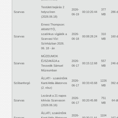
Testületi bejárás 2
2026-
377
Szarvas
helyszínen
00:10:20.44
286 
06-19
MB
(2026.06.18)
Ernest Thompson:
ARANYTÓ,
szatírikus vígjáték a
2026-
310
Szarvas
00:08:28.24
160 
Szarvasi Vízi
06-18
MB
Színházban 2026.
06. 18 - án
MÚZEUMOK
ÉJSZAKÁJA a
2026-
557
Szarvas
00:15:12.68
246 
Tessedik Sámuel
06-17
MB
Múzeumban
ÁLLATI - szakértőnk
2026-
1226
Szóbanforgó
Kanti Attila állatorvos
00:33:43.68
392 
06-17
MB
(2. rész)
Lezárult a 21 napos
2026-
751
Szarvas
kihívás Szarvason
00:20:45.88
64 d
06-17
MB
(2026.06.16)
ÁLLATI, szakértőnk
2026-
1104
Szarvas
Kanti Attila állatorvos
00:30:11.44
167 