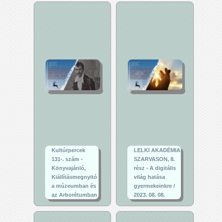
Kultúrpercek
LELKI AKADÉMIA
131-. szám -
SZARVASON, 8.
Könyvajánló,
rész - A digitális
Kiállításmegnyitó
világ hatása
a múzeumban és
gyermekeinkre /
az Arborétumban
2023. 08. 08.