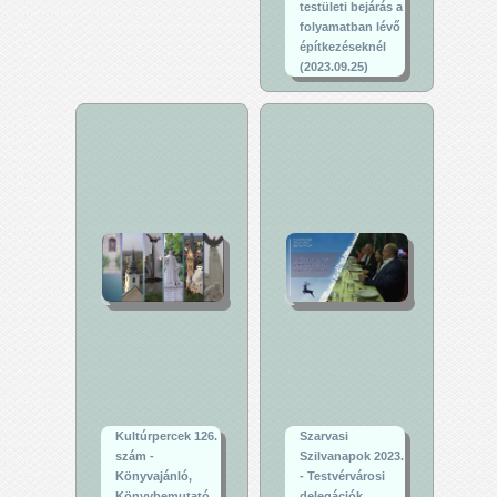
testületi bejárás a
folyamatban lévő
építkezéseknél
(2023.09.25)
Kultúrpercek 126.
Szarvasi
szám -
Szilvanapok 2023.
Könyvajánló,
- Testvérvárosi
Könyvbemutató,
delegációk