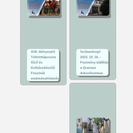
XVII. Idénynyitó
Szóbanforgó
Töltöttkáposzta
2023. 10. 16. -
főző és
Festmény kiállítás
Kolbászkészítő
a Szarvasi
Fesztivál
Arborétumban
eredményhírdetés