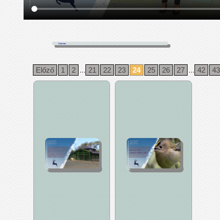
Szarvas
Előző
1
2
...
21
22
23
24
25
26
27
...
42
43