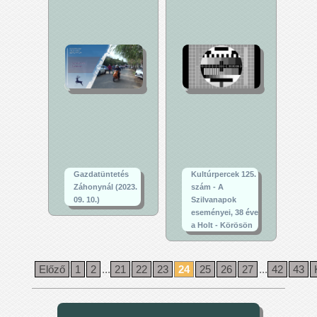
Gazdatüntetés
Kultúrpercek 125.
Záhonynál (2023.
szám - A
09. 10.)
Szilvanapok
eseményei, 38 éve
a Holt - Körösön
Előző
1
2
...
21
22
23
24
25
26
27
...
42
43