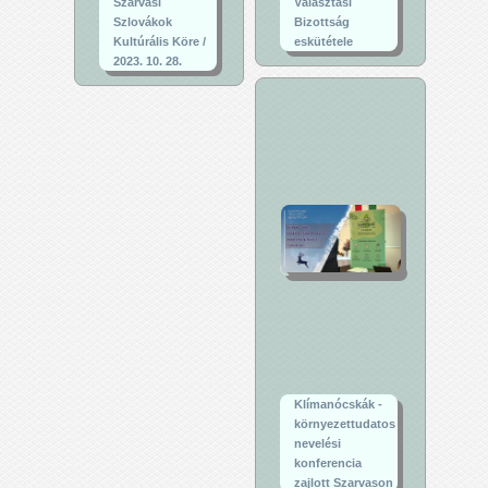
Szarvasi
Választási
Szlovákok
Bizottság
Kultúrális Köre /
eskütétele
2023. 10. 28.
Klímanócskák -
környezettudatos
nevelési
konferencia
zajlott Szarvason