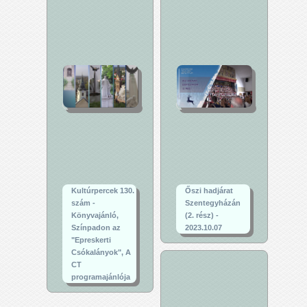
Kultúrpercek 130.
Őszi hadjárat
szám -
Szentegyházán
Könyvajánló,
(2. rész) -
Színpadon az
2023.10.07
"Epreskerti
Csókalányok", A
CT
programajánlója