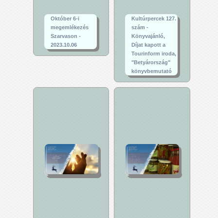
Október 6-i
Kultúrpercek 127.
megemlékezés
szám -
Szarvason -
Könyvajánló,
2023.10.06
Díjat kapott a
Tourinform iroda,
"Betyárország"
könyvbemutató