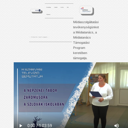
Kezdőlap
Videók
Archív
Info
Tartalom
Médiaszolgáltatási
tevékenységünket
a Médiatanács, a
Médiatanács
'. . . f i l m j e i n k é j j e l - n a p p a l . . .'
Támogatási
Program
keretében
támogatja.