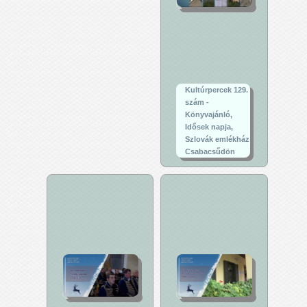
Kultúrpercek 129.
szám -
Könyvajánló,
Idősek napja,
Szlovák emlékház
Csabacsűdön