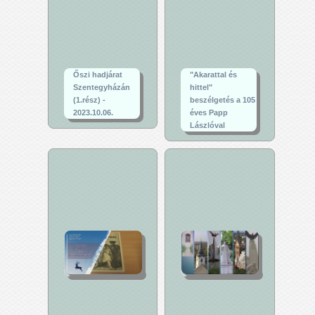
Őszi hadjárat
"Akarattal és
Szentegyházán
hittel"
(1.rész) -
beszélgetés a 105
2023.10.06.
éves Papp
Lászlóval