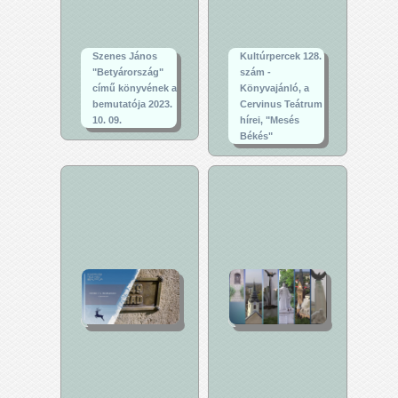
Szenes János
Kultúrpercek 128.
"Betyárország"
szám -
című könyvének a
Könyvajánló, a
bemutatója 2023.
Cervinus Teátrum
10. 09.
hírei, "Mesés
Békés"