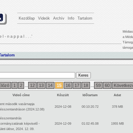
Kezdőlap
Videók
Archív
Info
Tartalom
Médias
e l - n a p p a l . . .'
a Médi
Támoga
támogat
Tartalom
Előző
1
2
...
12
13
14
15
16
17
18
...
59
60
Következ
Videó címe
Készült
Időtartam
Adat
ent második vasárnapja
2024-12-08
00:10:20.72
378 MB
ésszentandráson (2024.12.08)
ésszentandrás
ormányzatának képviselő -
2024-12-09
01:02:45.08
1955 MB
ületi ülése, 2024. 12. 09.