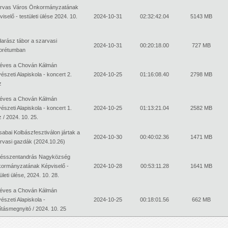
rvas Város Önkormányzatának
iselő - testületi ülése 2024. 10.
2024-10-31
02:32:42.04
5143 MB
arász tábor a szarvasi
2024-10-31
00:20:18.00
727 MB
orétumban
 éves a Chován Kálmán
észeti Alapiskola - koncert 2.
2024-10-25
01:16:08.40
2798 MB
z
 éves a Chován Kálmán
észeti Alapiskola - koncert 1.
2024-10-25
01:13:21.04
2582 MB
 / 2024. 10. 25.
sabai Kolbászfesztiválon jártak a
2024-10-30
00:40:02.36
1471 MB
rvasi gazdák (2024.10.26)
ésszentandrás Nagyközség
ormányzatának Képviselő -
2024-10-28
00:53:11.28
1641 MB
ületi ülése, 2024. 10. 28.
 éves a Chován Kálmán
észeti Alapiskola -
2024-10-25
00:18:01.56
662 MB
lításmegnyitó / 2024. 10. 25