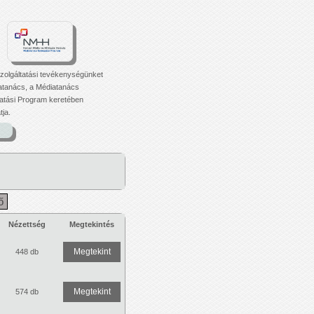
zolgáltatási tevékenységünket
atanács, a Médiatanács
tási Program keretében
ja.
ő
Nézettség
Megtekintés
Megtekint
448 db
Megtekint
574 db