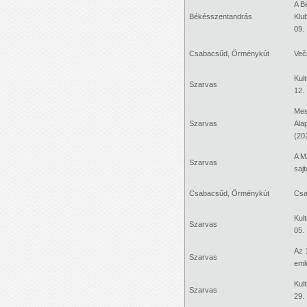
A B
Békésszentandrás
Klu
09.
Csabacsűd, Örménykút
Več
Kul
Szarvas
12.
Mes
Szarvas
Ala
(20
A M
Szarvas
saj
Csabacsűd, Örménykút
Csa
Kul
Szarvas
05.
Az 
Szarvas
eml
Kul
Szarvas
29.