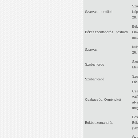
Sza
Szarvas - testületi
Képv
28.
Bék
Békésszentandrás - testületi
Önk
test
Kul
Szarvas
26.
Szó
Szóbanforgó
Mel
Szó
Szóbanforgó
Lás
Csa
vál
Csabacsűd, Örménykút
alka
meg
Bes
Békésszentandrás
Bék
(20
Ősz