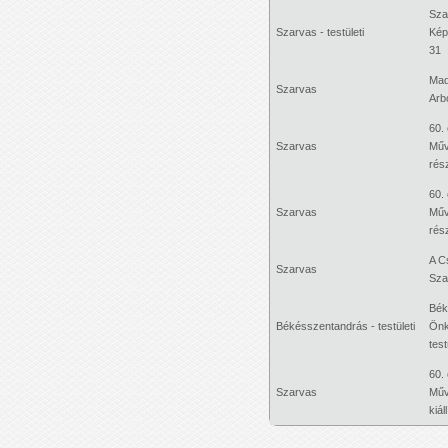
Sza
Szarvas - testületi
Képv
31
Mad
Szarvas
Arb
60.
Szarvas
Műv
rés
60.
Szarvas
Műv
rész
A C
Szarvas
Sza
Bék
Békésszentandrás - testületi
Önk
test
60.
Szarvas
Műv
kiál