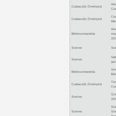
Adv
Csabacsűd, Örménykút
Csa
Csa
Csabacsűd, Örménykút
Miku
Ama
Békésszentandrás
meg
202
Szarvas
Sza
Saj
Szarvas
gaz
Sze
Békésszentandrás
Bék
Tüz
Csabacsűd, Örménykút
Csa
Új t
Szarvas
202
Sza
Szarvas
Sza
Ren