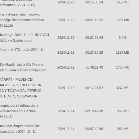
2024-11-20
00:15:05.24
517 MB
orétumban (2024.11.19)
óránt Gyűjtemény megnyitó
epsége Békésszentandráson
2024-11-19
00:31:42.92
1165 MB
24.11.16)
banforgo 2024. 11. 19. HOGYAN
2024-11-19
00:02:28.84
3 MB
ZÜL - a Szóbanforgó
túrpercek 173. szám 2024. 11.
2024-11-19
00:33:16.28
1199 MB
lők Akadémiája a Gál Ferenc
2024-11-19
00:48:11.40
1770 MB
etem Gyakorló intézményében
 KÁRPÁT - MEDENCEI
DAGÓGIAI KONFERENCIA
2024-11-13
00:17:21.52
637 MB
GNYITÓJA A GÁL FERENC
YETEMEN, SZARVASON
yományőrző tollfosztás a
ovák Közösségi Házban
2024-11-14
00:10:47.88
396 MB
24.11.11)
ton napi lámpás felvonulás
2024-11-11
00:07:42.56
283 MB
bacsűdön / 2024. 11. 11