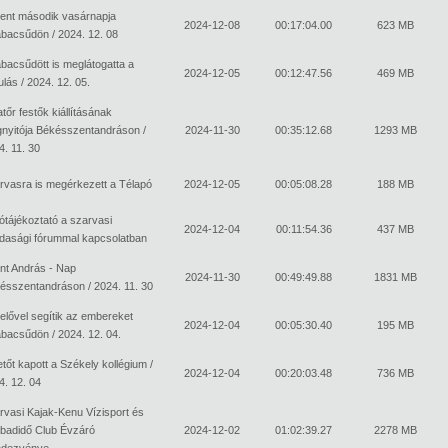
ent második vasárnapja
2024-12-08
00:17:04.00
623 MB
bacsűdön / 2024. 12. 08
bacsűdött is meglátogatta a
2024-12-05
00:12:47.56
469 MB
lás / 2024. 12. 05.
tőr festők kiállításának
nyitója Békésszentandráson /
2024-11-30
00:35:12.68
1293 MB
4. 11. 30
rvasra is megérkezett a Télapó
2024-12-05
00:05:08.28
188 MB
tótájékoztató a szarvasi
2024-12-04
00:11:54.36
437 MB
dasági fórummal kapcsolatban
nt András - Nap
2024-11-30
00:49:49.88
1831 MB
ésszentandráson / 2024. 11. 30
elővel segítik az embereket
2024-12-04
00:05:30.40
195 MB
bacsűdön / 2024. 12. 04.
etőt kapott a Székely kollégium /
2024-12-04
00:20:03.48
736 MB
4. 12. 04
rvasi Kajak-Kenu Vízisport és
badidő Club Évzáró
2024-12-02
01:02:39.27
2278 MB
dezvénye