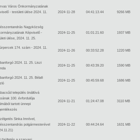
rvas Város Önkormányzatának
iselő - testületi ülése 2024. 11.
2024-11-28
04:41:13.44
9266 MB
ésszentandrás Nagyközség
ormányzatának Képviselő -
2024-11-25
01:01:21.60
1937 MB
ületi ülése, 2024. 11. 25.
túrpercek 174. szám - 2024. 11.
2024-11-26
00:33:52.28
1220 MB
banforgó 2024. 11. 25. Liszi
2024-11-25
00:43:39.20
1590 MB
inda
banforgó 2024. 11. 25. Bélafi
2024-11-25
00:45:59.68
1686 MB
zló
bacsűd település önállóvá
ásának 100. évfordulója
2024-11-21
01:24:47.08
3110 MB
lmából tartott ünnepi
emlékezés
zélgetés Sinka Imrével,
ésszentandrás polgármesterével
2024-11-22
00:44:24.64
1631 MB
24.11.21)
i faültetés a szarvasi