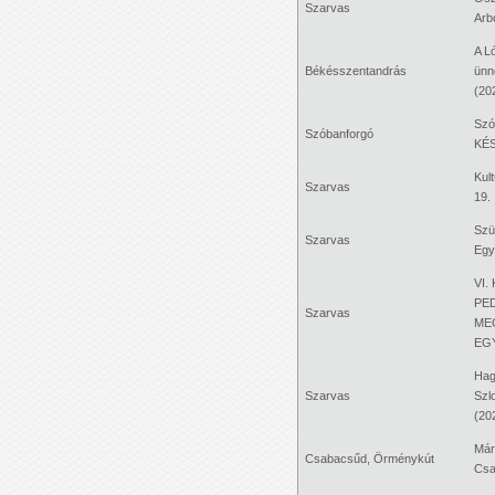
Szarvas
Arb
A L
Békésszentandrás
ünn
(20
Szó
Szóbanforgó
KÉS
Kul
Szarvas
19.
Szü
Szarvas
Egy
VI.
PE
Szarvas
ME
EG
Hag
Szarvas
Szl
(20
Már
Csabacsűd, Örménykút
Csa