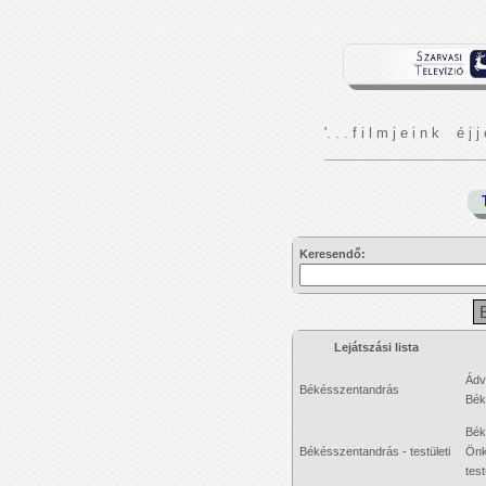
'. . . f i l m j e i n k é j j 
Keresendő:
Lejátszási lista
Ádv
Békésszentandrás
Bék
Bék
Békésszentandrás - testületi
Önk
test