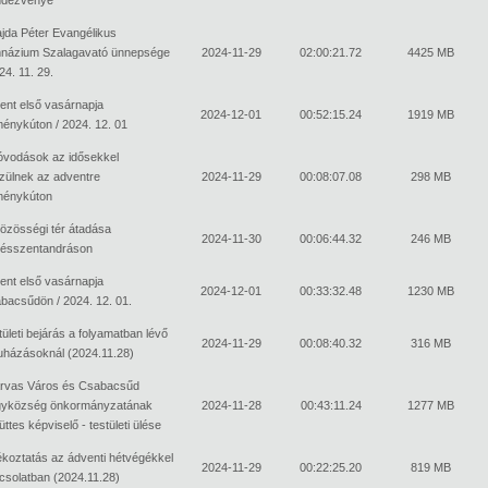
ajda Péter Evangélikus
názium Szalagavató ünnepsége
2024-11-29
02:00:21.72
4425 MB
24. 11. 29.
ent első vasárnapja
2024-12-01
00:52:15.24
1919 MB
énykúton / 2024. 12. 01
óvodások az idősekkel
zülnek az adventre
2024-11-29
00:08:07.08
298 MB
énykúton
közösségi tér átadása
2024-11-30
00:06:44.32
246 MB
ésszentandráson
ent első vasárnapja
2024-12-01
00:33:32.48
1230 MB
bacsűdön / 2024. 12. 01.
tületi bejárás a folyamatban lévő
2024-11-29
00:08:40.32
316 MB
uházásoknál (2024.11.28)
rvas Város és Csabacsűd
yközség önkormányzatának
2024-11-28
00:43:11.24
1277 MB
ttes képviselő - testületi ülése
ékoztatás az ádventi hétvégékkel
2024-11-29
00:22:25.20
819 MB
csolatban (2024.11.28)