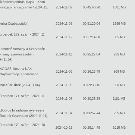
ékésszentandrási Kajak - Kenu
b évzáró rendezvénye / 2024. 11.
2024-11-09
00:45:46.20
1681 MB
ierka Csabacsűdön,
2024-11-09
00:51:20.04
1886 MB
túrpercek 172. szám - 2024. 11.
2024-11-12
00:27:14.60
985 MB
emondó verseny a Szarvasért
pítvány szervezésében
2024-11-11
00:25:27.84
935 MB
24.11.08)
AGOSZ, illetve a NAK
2024-11-06
00:26:23.48
969 MB
tótájékoztatója Kondoroson
bacsűdi Hírek (2024.11.06)
2024-11-06
00:09:33.16
350 MB
túrpercek 171. szám - 2024. 11.
2024-11-05
00:30:35.28
1101 MB
1956-os forradalom leverésére
2024-11-04
00:06:57.44
255 MB
ékeztek Szarvason (2024.11.04)
túrpercek 170. szám - 2024. 10.
2024-10-29
00:28:14.48
1018 MB